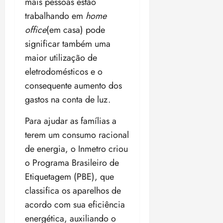
mais pessoas estão
a
ç
a
06/08/202
a
a
05/08/202
c
a
•
trabalhando em
home
c
r
r
•
o
p
15:00
o
t
a
16:02
office
(em casa) pode
m
a
m
i
j
significar também uma
p
n
d
c
u
u
maior utilização de
o
í
i
i
l
r
v
eletrodomésticos e o
p
z
s
a
i
a
consequente aumento dos
ó
m
d
ç
ter
gastos na conta de luz.
r
a
a
ã
04/08/202
i
d
s
o
•
Para ajudar as famílias a
a
a
18:59
c
d
terem um consumo racional
qui
qui
o
o
de energia, o Inmetro criou
06/08/202
06/08/202
m
e
•
•
o Programa Brasileiro de
o
n
15:09
15:18
Etiquetagem (PBE), que
p
ç
u
a
classifica os aparelhos de
n
e
acordo com sua eficiência
i
m
energética, auxiliando o
ç
o