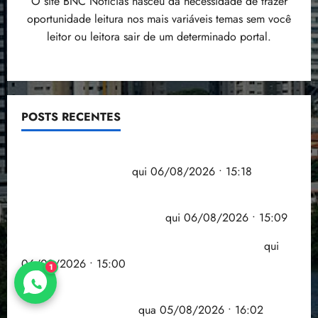
O site BNC Notícias nasceu da necessidade de trazer
oportunidade leitura nos mais variáveis temas sem você
leitor ou leitora sair de um determinado portal.
POSTS RECENTES
Flipelô começa em Salvador com música, poesia e
grande participação
qui 06/08/2026 • 15:18
Pesquisa mostra que 29,5% da renda é
comprometida com dívidas
qui 06/08/2026 • 15:09
Entenda o que muda com a nova Lei do Frete
qui
06/08/2026 • 15:00
1
Estudo sobre hepatites virais traça panorama da
doença em onze anos
qua 05/08/2026 • 16:02