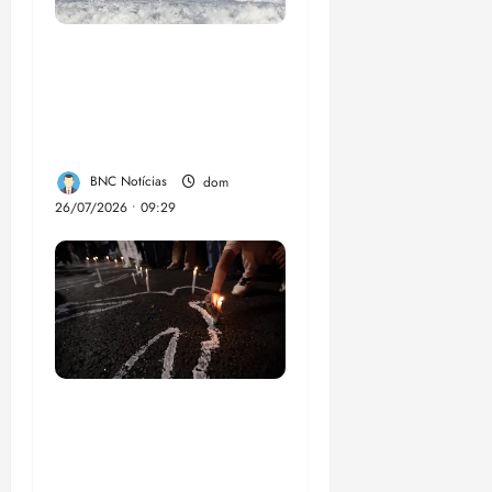
El Niño pode
aumentar casos de
chikungunya e
dengue no Brasil
BNC Notícias
dom
26/07/2026 • 09:29
Dez cidades mais
violentas do país
estão no Nordeste,