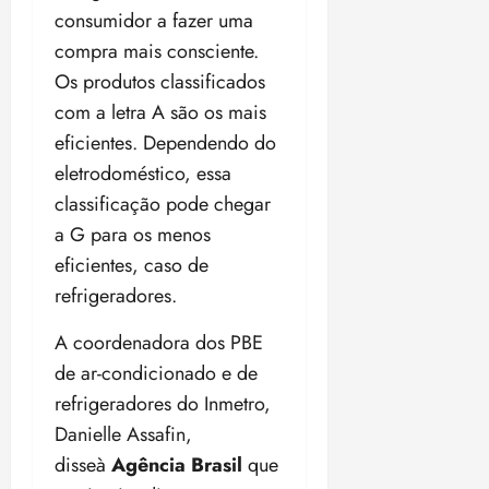
ã
consumidor a fazer uma
n
o
z
compra mais consciente.
m
e
Os produtos classificados
á
a
com a letra A são os mais
x
n
i
o
eficientes. Dependendo do
m
s
eletrodoméstico, essa
a
classificação pode chegar
p
qua
a G para os menos
a
05/08/202
r
•
eficientes, caso de
a
16:02
refrigeradores.
j
u
A coordenadora dos PBE
i
de ar-condicionado e de
z
refrigeradores do Inmetro,
ter
Danielle Assafin,
04/08/202
disseà
Agência Brasil
que
•