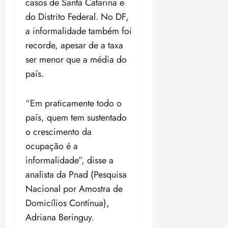
t
a
casos de Santa Catarina e
r
o
r
á
a
a
i
e
m
a
do Distrito Federal. No DF,
x
n
d
s
t
e
n
i
o
a informalidade também foi
o
t
e
t
d
m
s
recorde, apesar de a taxa
r
r
i
e
a
i
a
ser menor que a média do
d
p
qui
p
qua
a
ç
a
06/08/202
a
a
país.
05/08/202
c
a
•
c
r
r
•
o
p
15:00
o
t
a
16:02
m
a
“Em praticamente todo o
m
i
j
p
n
d
c
país, quem tem sustentado
u
u
o
í
i
i
o crescimento da
l
r
v
p
z
ocupação é a
s
a
i
a
ó
m
informalidade”, disse a
d
ç
ter
r
a
a
ã
analista da Pnad (Pesquisa
04/08/202
i
d
s
o
•
Nacional por Amostra de
a
a
18:59
c
Domicílios Contínua),
d
qui
qui
o
o
Adriana Beringuy.
06/08/202
06/08/202
m
e
•
•