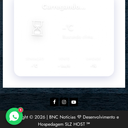
Carregando...
⏳
--
°C
Buscando clima...
SENSAÇÃO
VENTO
UMIDADE
--°C
--
--%
km/h
Facebook
Instagram
YouTube
1
Copyright © 2026 | BNC Notícias 💜 Desenvolvimento e
Hospedagem SLZ HOST ℠