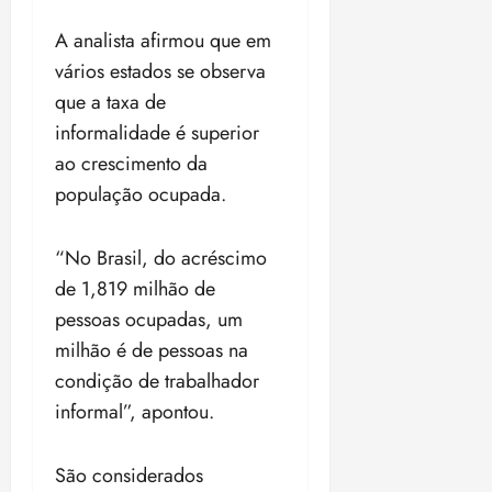
o
n
15:09
15:18
A analista afirmou que em
p
ç
u
a
vários estados se observa
n
e
que a taxa de
i
m
informalidade é superior
ç
o
ã
ao crescimento da
n
o
z
população ocupada.
m
e
á
a
“No Brasil, do acréscimo
x
n
i
o
de 1,819 milhão de
m
s
pessoas ocupadas, um
a
milhão é de pessoas na
p
qua
a
condição de trabalhador
05/08/202
r
•
informal”, apontou.
a
16:02
j
São considerados
u