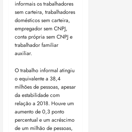
i
informais os trabalhadores
z
sem carteira, trabalhadores
domésticos sem carteira,
ter
empregador sem CNPJ,
04/08/202
•
conta própria sem CNPJ e
18:59
trabalhador familiar
auxiliar.
O trabalho informal atingiu
o equivalente a 38,4
milhões de pessoas, apesar
da estabilidade com
relação a 2018. Houve um
aumento de 0,3 ponto
percentual e um acréscimo
de um milhão de pessoas,