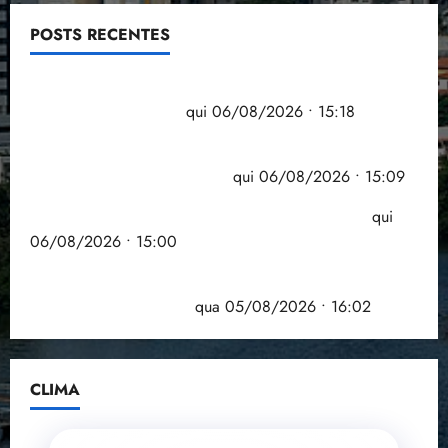
POSTS RECENTES
Flipelô começa em Salvador com música, poesia e
grande participação
qui 06/08/2026 • 15:18
Pesquisa mostra que 29,5% da renda é
comprometida com dívidas
qui 06/08/2026 • 15:09
Entenda o que muda com a nova Lei do Frete
qui
06/08/2026 • 15:00
Estudo sobre hepatites virais traça panorama da
doença em onze anos
qua 05/08/2026 • 16:02
CLIMA