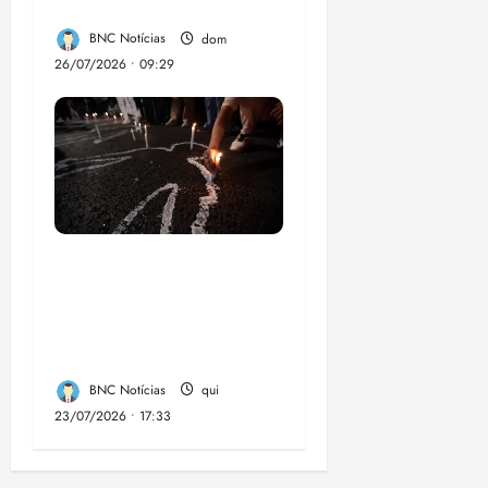
dengue no Brasil
BNC Notícias
dom
26/07/2026 • 09:29
Dez cidades mais
violentas do país
estão no Nordeste,
aponta estudo
BNC Notícias
qui
23/07/2026 • 17:33