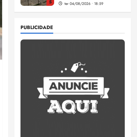
5
ter 04/08/2026 • 18:59
Flipelô começa em Salvador
com música, poesia e grande
PUBLICIDADE
participação
qui 06/08/2026 • 15:18
1
Pesquisa mostra que 29,5%
da renda é comprometida
com dívidas
qui 06/08/2026 • 15:09
2
Entenda o que muda com a
nova Lei do Frete
qui 06/08/2026 • 15:00
3