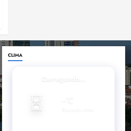
CLIMA
Carregando...
⏳
--
°C
Buscando clima...