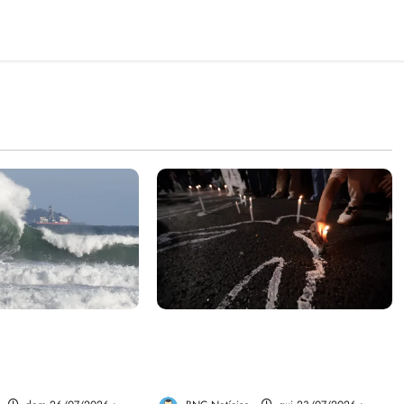
e aumentar casos
Dez cidades mais violentas do
nya e dengue no
país estão no Nordeste, aponta
estudo