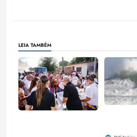
LEIA TAMBÉM
El Niño pod
Circuito Social 360°
de chikungu
transforma vidas e fortalece a
Brasil
inclusão social em Paço do