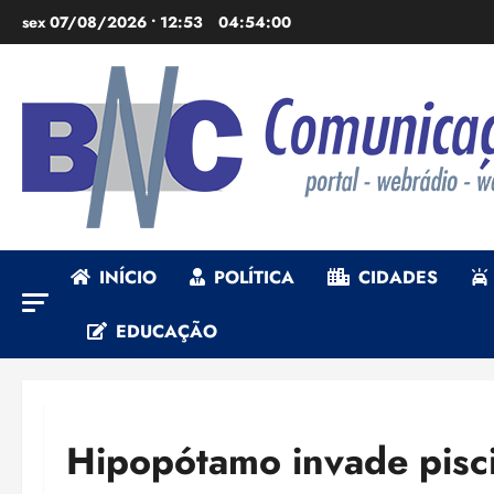
Ir
sex 07/08/2026 • 12:53
04:54:02
para
o
conteúdo
INÍCIO
POLÍTICA
CIDADES
EDUCAÇÃO
Hipopótamo invade pisci