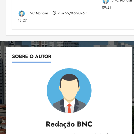
BNC Notícias
Lumia
09:29
BNC Notícias
qua 29/07/2026 •
18:27
SOBRE O AUTOR
Redação BNC