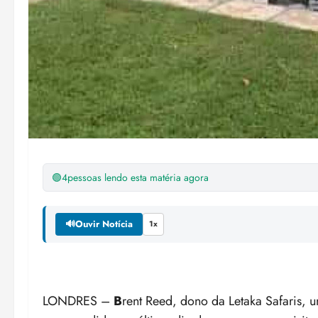
🟢
4
pessoas lendo esta matéria agora
🔊
Ouvir Notícia
1x
LONDRES –
B
rent Reed, dono da Letaka Safaris, 