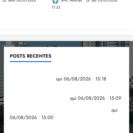
dom 26/07/2026 •
BNC Notícias
qui 23/07/2026 •
17:33
POSTS RECENTES
Flipelô começa em Salvador com música, poesia e
grande participação
qui 06/08/2026 • 15:18
Pesquisa mostra que 29,5% da renda é
comprometida com dívidas
qui 06/08/2026 • 15:09
Entenda o que muda com a nova Lei do Frete
qui
06/08/2026 • 15:00
Estudo sobre hepatites virais traça panorama da