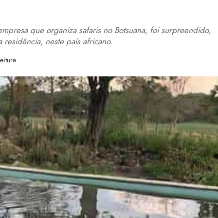
mpresa que organiza safaris no Botsuana, foi surpreendido,
 residência, neste país africano.
eitura