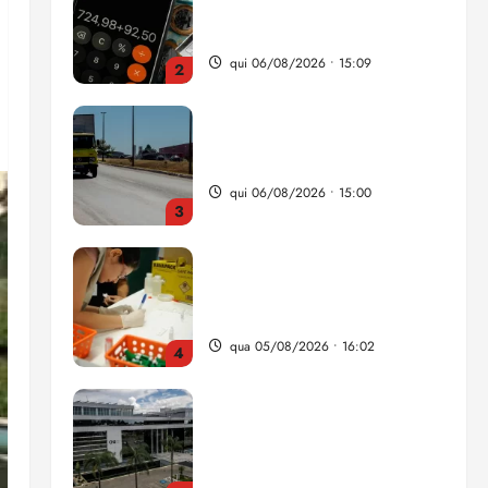
da renda é comprometida
com dívidas
qui 06/08/2026 • 15:09
2
Entenda o que muda com a
nova Lei do Frete
qui 06/08/2026 • 15:00
3
Estudo sobre hepatites virais
traça panorama da doença
em onze anos
qua 05/08/2026 • 16:02
4
CNJ acaba com
aposentadoria compulsória
como punição máxima para
juiz