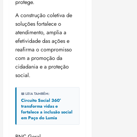
protege.
o
n
15:09
15:18
p
ç
A construção coletiva de
u
a
soluções fortalece o
n
e
i
atendimento, amplia a
m
ç
o
efetividade das ações e
ã
n
reafirma o compromisso
o
z
com a promoção da
m
e
á
a
cidadania e a proteção
x
n
social.
i
o
m
s
a
📖 LEIA TAMBÉM:
p
Circuito Social 360°
qua
a
transforma vidas e
05/08/202
r
fortalece a inclusão social
•
em Paço do Lumia
a
16:02
j
u
BNC Geral