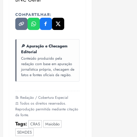
i
z
COMPARTILHAR:
ter
04/08/202
•
18:59
🔎 Apuração e Checagem
Editorial
Conteúdo produzido pela
redação com base em apuração
jornalística própria, checagem de
fatos e fontes oficiais da região.
📝 Redação / Cobertura Especial
⚖️ Todos os direitos reservados.
Reprodução permitida mediante citação
da fonte.
Tags:
CRAS
Maiobão
SEMDES