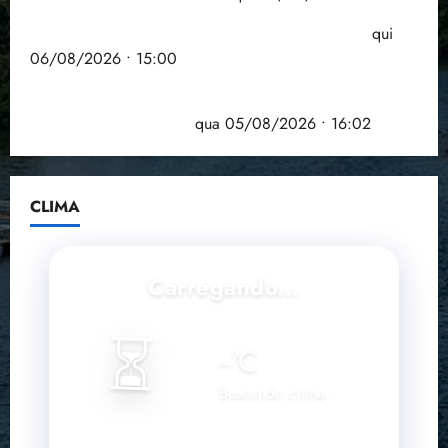
Entenda o que muda com a nova Lei do Frete
qui
06/08/2026 • 15:00
Estudo sobre hepatites virais traça panorama da
doença em onze anos
qua 05/08/2026 • 16:02
CLIMA
Carregando...
⏳
--
°C
Buscando clima...