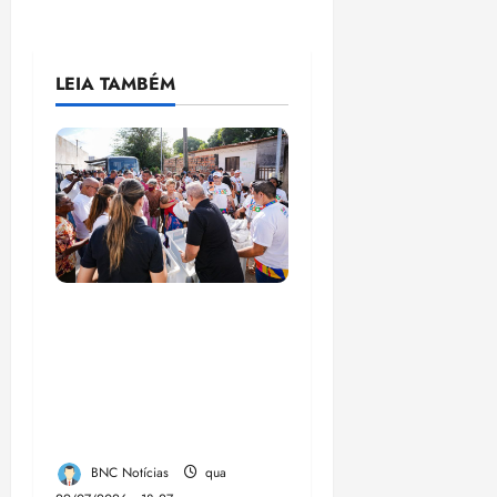
LEIA TAMBÉM
Circuito Social 360°
transforma vidas e
fortalece a inclusão
social em Paço do
Lumia
BNC Notícias
qua