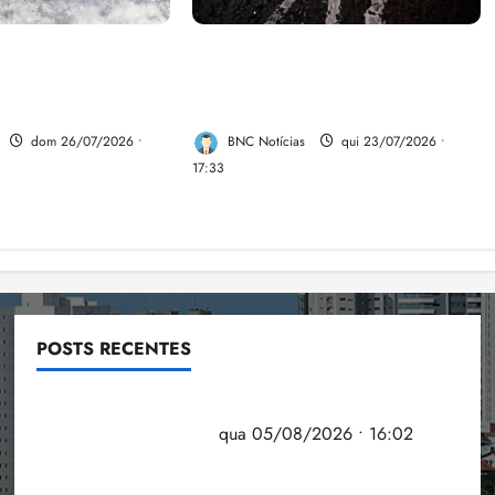
e aumentar casos
Dez cidades mais violentas do
nya e dengue no
país estão no Nordeste, aponta
estudo
dom 26/07/2026 •
BNC Notícias
qui 23/07/2026 •
17:33
POSTS RECENTES
Estudo sobre hepatites virais traça panorama da
doença em onze anos
qua 05/08/2026 • 16:02
CNJ acaba com aposentadoria compulsória como