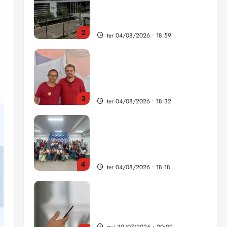
como punição máxima para
juiz
2
ter 04/08/2026 • 18:59
PSOL homologa candidatura
de Professor Edmilson à
Câmara Federal nas eleições
de 2026
3
ter 04/08/2026 • 18:32
COMPEDE de Paço do
Lumiar participa de evento
que debateu os 11 anos da
Lei de inclusão Brasileira
4
ter 04/08/2026 • 18:18
Lei destina parte do dinheiro
de bets para fundo da
Polícia Federal
qui 30/07/2026 • 20:09