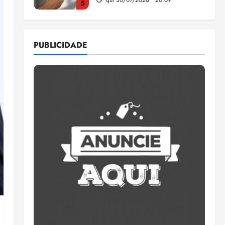
5
Estudo sobre hepatites virais
traça panorama da doença
PUBLICIDADE
em onze anos
qua 05/08/2026 • 16:02
1
CNJ acaba com
aposentadoria compulsória
como punição máxima para
juiz
2
ter 04/08/2026 • 18:59
PSOL homologa candidatura
de Professor Edmilson à
Câmara Federal nas eleições
de 2026
3
ter 04/08/2026 • 18:32
COMPEDE de Paço do