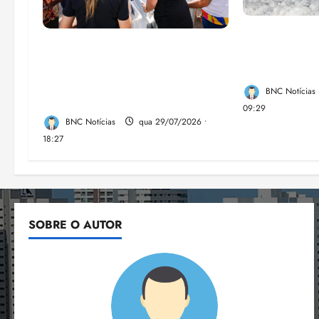
El Niño pod
Circuito Social 360°
de chikungu
transforma vidas e fortalece a
Brasil
inclusão social em Paço do
BNC Notícias
Lumia
09:29
BNC Notícias
qua 29/07/2026 •
18:27
SOBRE O AUTOR