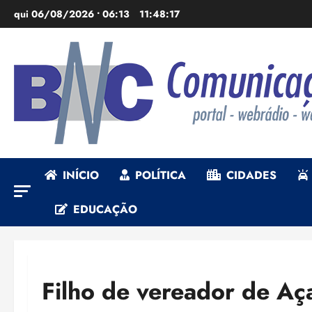
Ir
qui 06/08/2026 • 06:13
11:48:19
para
o
conteúdo
INÍCIO
POLÍTICA
CIDADES
EDUCAÇÃO
Filho de vereador de Aç