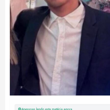
🟢
4
pessoas lendo esta matéria agora