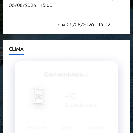
06/08/2026 • 15:00
Estudo sobre hepatites virais traça panorama da
doença em onze anos
qua 05/08/2026 • 16:02
CLIMA
Carregando...
⏳
--
°C
Buscando clima...
SENSAÇÃO
VENTO
UMIDADE