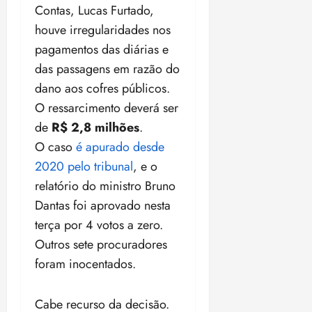
a
ç
a
06/08/202
a
a
Contas, Lucas Furtado,
05/08/202
c
a
•
c
r
r
•
houve irregularidades nos
o
p
15:00
o
t
a
16:02
m
pagamentos das diárias e
a
m
i
j
p
n
d
das passagens em razão do
c
u
u
o
í
i
i
dano aos cofres públicos.
l
r
v
p
z
O ressarcimento deverá ser
s
a
i
a
ó
m
de
R$ 2,8 milhões
.
d
ç
ter
r
a
a
ã
O caso
é apurado desde
04/08/202
i
d
s
o
•
2020 pelo tribunal
, e o
a
a
18:59
relatório do ministro Bruno
c
d
qui
qui
o
o
Dantas foi aprovado nesta
06/08/202
06/08/202
m
e
•
•
terça por 4 votos a zero.
o
n
15:09
15:18
Outros sete procuradores
p
ç
u
foram inocentados.
a
n
e
i
m
Cabe recurso da decisão.
ç
o