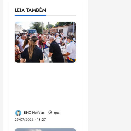
LEIA TAMBÉM
Circuito Social 360°
transforma vidas e
fortalece a inclusão
social em Paço do
Lumia
BNC Notícias
qua
29/07/2026 • 18:27