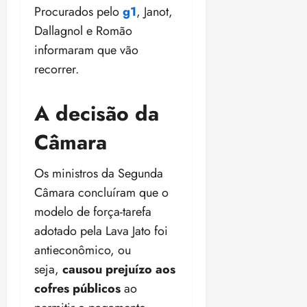
Procurados pelo
g1
, Janot,
ã
n
o
z
Dallagnol e Romão
m
e
informaram que vão
á
a
recorrer.
x
n
i
o
m
s
A decisão da
a
p
Câmara
qua
a
05/08/202
r
•
Os ministros da Segunda
a
16:02
Câmara concluíram que o
j
u
modelo de força-tarefa
i
adotado pela Lava Jato foi
z
antieconômico, ou
seja,
causou prejuízo aos
ter
04/08/202
cofres públicos
ao
•