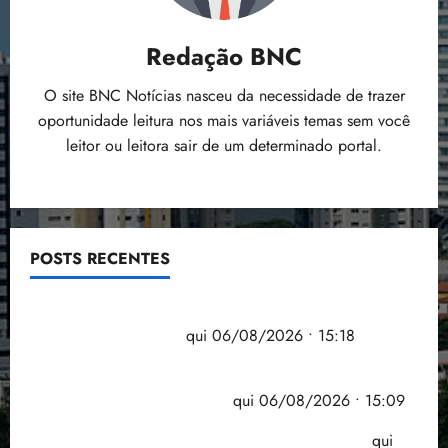
Redação BNC
O site BNC Notícias nasceu da necessidade de trazer
oportunidade leitura nos mais variáveis temas sem você
leitor ou leitora sair de um determinado portal.
POSTS RECENTES
Flipelô começa em Salvador com música, poesia e
grande participação
qui 06/08/2026 • 15:18
Pesquisa mostra que 29,5% da renda é
comprometida com dívidas
qui 06/08/2026 • 15:09
Entenda o que muda com a nova Lei do Frete
qui