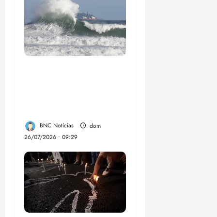
El Niño pode
aumentar casos de
chikungunya e
dengue no Brasil
BNC Notícias
dom
26/07/2026 • 09:29