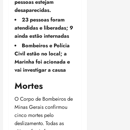
pessoas estejam
ã
n
desaparecidas.
o
z
m
e
23 pessoas foram
á
a
atendidas e liberadas; 9
x
n
ainda estão internadas
i
o
m
s
Bombeiros e Polícia
a
Civil estão no local; a
p
qua
Marinha foi acionada e
a
05/08/202
r
vai investigar a causa
•
a
16:02
j
Mortes
u
i
O Corpo de Bombeiros de
z
Minas Gerais confirmou
cinco mortes pelo
ter
04/08/202
deslizamento. Todas as
•