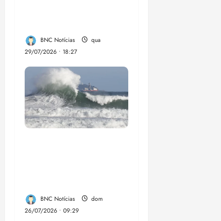
social em Paço do
Lumia
BNC Notícias
qua
29/07/2026 • 18:27
El Niño pode
aumentar casos de
chikungunya e
dengue no Brasil
BNC Notícias
dom
26/07/2026 • 09:29