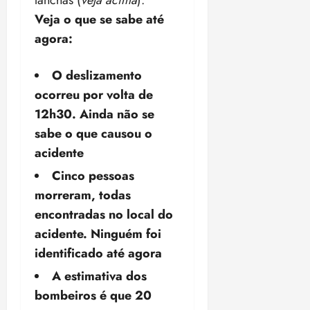
a
ç
a
06/08/202
a
a
05/08/202
c
Veja o que se sabe até
a
•
c
r
r
•
o
p
15:00
o
agora:
t
a
16:02
m
a
m
i
j
p
n
d
c
u
O deslizamento
u
o
í
i
i
ocorreu por volta de
l
r
v
p
z
s
a
12h30. Ainda não se
i
a
ó
m
d
ç
sabe o que causou o
ter
r
a
a
ã
04/08/202
acidente
i
d
s
o
•
a
a
Cinco pessoas
18:59
c
d
qui
morreram, todas
qui
o
o
06/08/202
06/08/202
encontradas no local do
m
e
•
•
o
n
acidente. Ninguém foi
15:09
15:18
p
ç
identificado até agora
u
a
A estimativa dos
n
e
i
m
bombeiros é que 20
ç
o