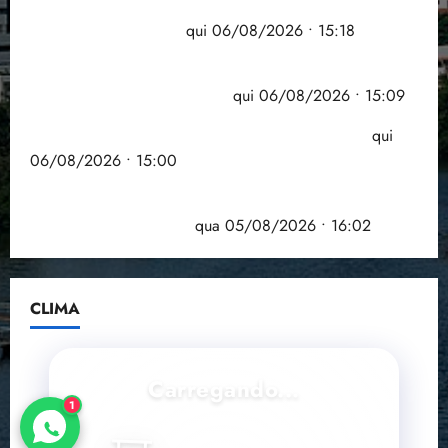
Flipelô começa em Salvador com música, poesia e
grande participação
qui 06/08/2026 • 15:18
Pesquisa mostra que 29,5% da renda é
comprometida com dívidas
qui 06/08/2026 • 15:09
Entenda o que muda com a nova Lei do Frete
qui
06/08/2026 • 15:00
Estudo sobre hepatites virais traça panorama da
doença em onze anos
qua 05/08/2026 • 16:02
CLIMA
Carregando...
1