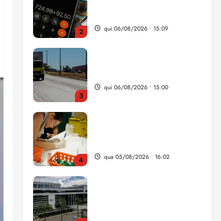
da renda é comprometida
com dívidas
qui 06/08/2026 • 15:09
2
Entenda o que muda com a
nova Lei do Frete
qui 06/08/2026 • 15:00
3
Estudo sobre hepatites virais
traça panorama da doença
em onze anos
qua 05/08/2026 • 16:02
4
CNJ acaba com
aposentadoria compulsória
como punição máxima para
juiz