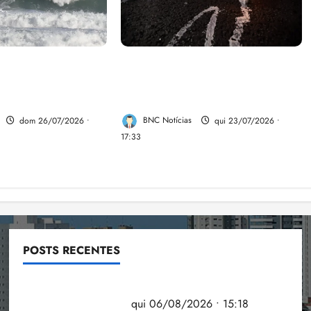
e aumentar casos
Dez cidades mais violentas do
nya e dengue no
país estão no Nordeste, aponta
estudo
dom 26/07/2026 •
BNC Notícias
qui 23/07/2026 •
17:33
POSTS RECENTES
Flipelô começa em Salvador com música, poesia e
grande participação
qui 06/08/2026 • 15:18