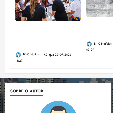
El Niño pod
Circuito Social 360°
de chikungu
transforma vidas e fortalece a
Brasil
inclusão social em Paço do
BNC Notícias
Lumia
09:29
BNC Notícias
qua 29/07/2026 •
18:27
SOBRE O AUTOR