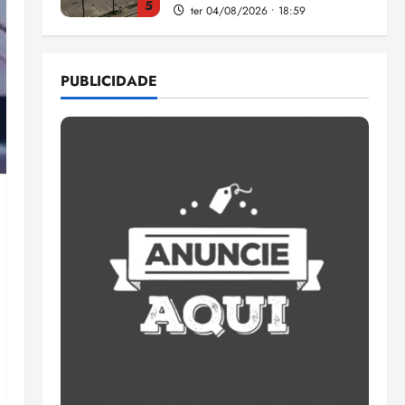
5
ter 04/08/2026 • 18:59
Flipelô começa em Salvador
com música, poesia e grande
PUBLICIDADE
participação
qui 06/08/2026 • 15:18
1
Pesquisa mostra que 29,5%
da renda é comprometida
com dívidas
qui 06/08/2026 • 15:09
2
Entenda o que muda com a
nova Lei do Frete
qui 06/08/2026 • 15:00
3