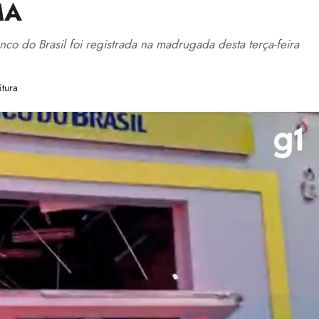
MA
co do Brasil foi registrada na madrugada desta terça-feira
itura