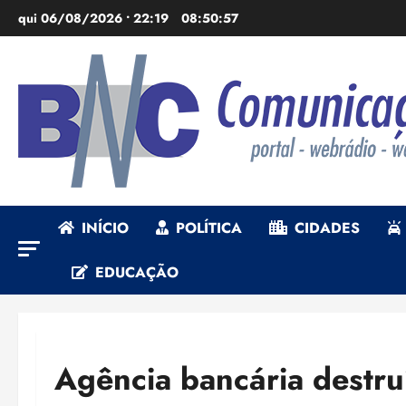
Ir
qui 06/08/2026 • 22:19
08:50:59
para
o
conteúdo
INÍCIO
POLÍTICA
CIDADES
EDUCAÇÃO
Agência bancária destru