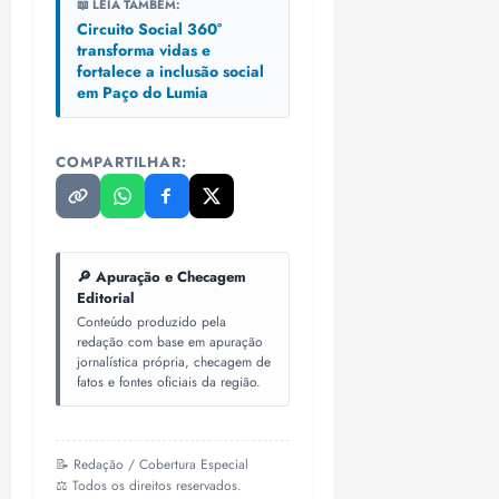
📖 LEIA TAMBÉM:
o
n
15:09
15:18
Circuito Social 360°
p
ç
transforma vidas e
u
a
fortalece a inclusão social
n
e
em Paço do Lumia
i
m
ç
o
ã
COMPARTILHAR:
n
o
z
m
e
á
a
x
n
🔎 Apuração e Checagem
i
o
Editorial
m
s
Conteúdo produzido pela
a
redação com base em apuração
p
jornalística própria, checagem de
qua
a
fatos e fontes oficiais da região.
05/08/202
r
•
a
16:02
j
📝 Redação / Cobertura Especial
u
⚖️ Todos os direitos reservados.