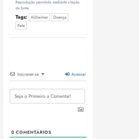
i
Reprodução permitida mediante citação
da fonte.
z
Tags:
Alzheimer
Doença
ter
Pele
04/08/202
•
18:59
Inscrever-se
Acessar
0
COMENTÁRIOS