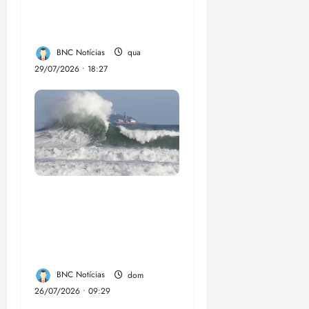
social em Paço do
Lumia
BNC Notícias
qua
29/07/2026 • 18:27
El Niño pode
aumentar casos de
chikungunya e
dengue no Brasil
BNC Notícias
dom
26/07/2026 • 09:29