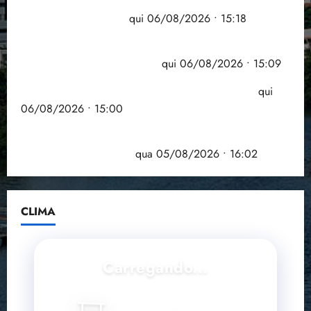
Flipelô começa em Salvador com música, poesia e
grande participação
qui 06/08/2026 • 15:18
Pesquisa mostra que 29,5% da renda é
comprometida com dívidas
qui 06/08/2026 • 15:09
Entenda o que muda com a nova Lei do Frete
qui
06/08/2026 • 15:00
Estudo sobre hepatites virais traça panorama da
doença em onze anos
qua 05/08/2026 • 16:02
CLIMA
Carregando...