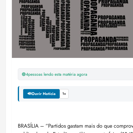
🟢
4
pessoas lendo esta matéria agora
🔊
Ouvir Notícia
1x
BRASÍLIA – “Partidos gastam mais do que comprovam 