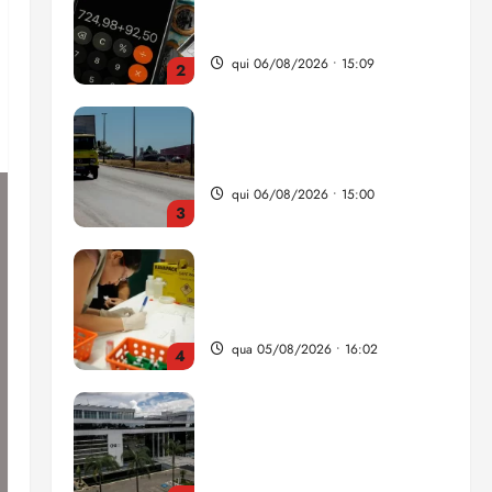
da renda é comprometida
com dívidas
qui 06/08/2026 • 15:09
2
Entenda o que muda com a
nova Lei do Frete
qui 06/08/2026 • 15:00
3
Estudo sobre hepatites virais
traça panorama da doença
em onze anos
qua 05/08/2026 • 16:02
4
CNJ acaba com
aposentadoria compulsória
como punição máxima para
juiz