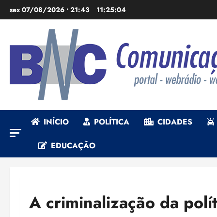
Ir
sex 07/08/2026 • 21:43
11:25:05
para
o
conteúdo
INÍCIO
POLÍTICA
CIDADES
EDUCAÇÃO
A criminalização da polí