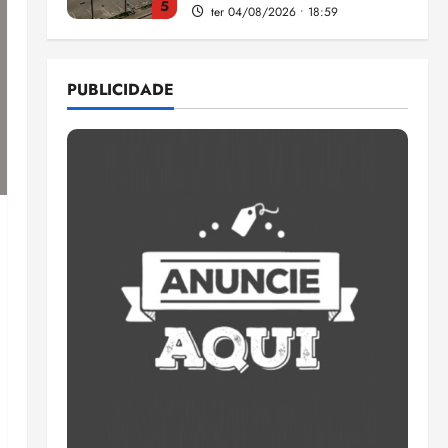
5
ter 04/08/2026 • 18:59
Flipelô começa em Salvador
com música, poesia e grande
PUBLICIDADE
participação
qui 06/08/2026 • 15:18
1
Pesquisa mostra que 29,5%
da renda é comprometida
com dívidas
qui 06/08/2026 • 15:09
2
Entenda o que muda com a
nova Lei do Frete
qui 06/08/2026 • 15:00
3