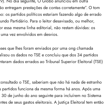
/09). No dia seguinte, O Globo anunciou em outra
o entregam prestações de contas corretamente”. O tom
o: os partidos políticos estariam fazendo algo de errado
undo Partidário. Para o leitor desavisado, ou melhor,
or essa mesma linha editorial, não restam dúvidas: os
is uma vez envolvidos em desvios.
leases que lhes foram enviados por uma ong chamada
alisou os dados no TSE e concluiu que dos 34 partidos
taram dados errados ao Tribunal Superior Eleitoral (TSE)
consultado o TSE, saberiam que não há nada de estranho
dos partidos funciona da mesma forma há anos. Após uma
a 30 de junho do ano seguinte para incluírem no Sistema
s de seus gastos eleitorais. A Justiça Eleitoral tem então