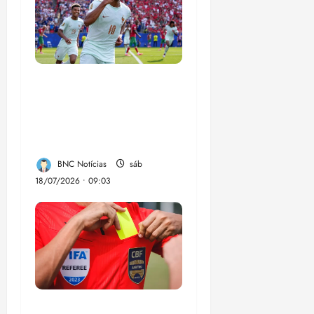
França busca o
terceiro lugar para
confirmar um legado
que vai além do título
BNC Notícias
sáb
18/07/2026 • 09:03
CBF anuncia