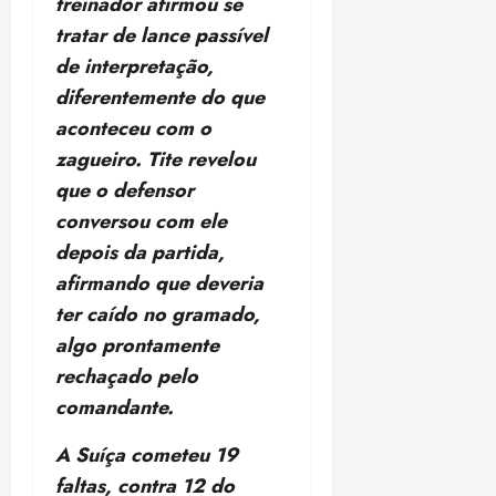
treinador afirmou se
o
n
15:09
15:18
tratar de lance passível
p
ç
u
a
de interpretação,
n
e
diferentemente do que
i
m
aconteceu com o
ç
o
ã
zagueiro. Tite revelou
n
o
z
que o defensor
m
e
conversou com ele
á
a
depois da partida,
x
n
i
o
afirmando que deveria
m
s
ter caído no gramado,
a
algo prontamente
p
qua
rechaçado pelo
a
05/08/202
r
•
comandante.
a
16:02
j
A Suíça cometeu 19
u
faltas, contra 12 do