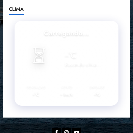
CLIMA
Carregando...
⏳
--
°C
Buscando clima...
SENSAÇÃO
VENTO
UMIDADE
--°C
--
--%
km/h
Facebook
Instagram
YouTube