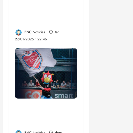
programa de
profissionalização de
árbitros de futebol
BNC Notícias
ter
27/01/2026 • 22:46
Ibrachina Futebol
Clube LTDA: a
sensação da Copinha.
BNC Notícias
dom