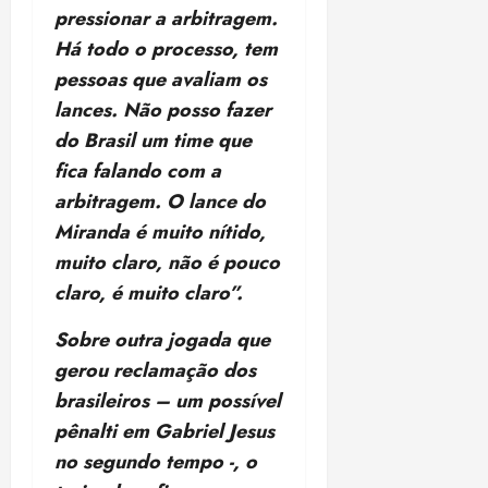
o
r
á
a
pressionar a arbitragem.
a
i
e
m
a
x
n
d
s
t
Há todo o processo, tem
e
n
i
o
o
t
e
t
d
m
pessoas que avaliam os
s
r
r
i
e
a
lances. Não posso fazer
i
a
d
p
qui
p
qua
a
do Brasil um time que
ç
a
06/08/202
a
a
05/08/202
c
a
•
c
fica falando com a
r
r
•
o
p
15:00
o
t
a
16:02
arbitragem. O lance do
m
a
m
i
j
Miranda é muito nítido,
p
n
d
c
u
u
o
muito claro, não é pouco
í
i
i
l
r
v
p
claro, é muito claro”.
z
s
a
i
a
ó
m
d
Sobre outra jogada que
ç
ter
r
a
a
ã
04/08/202
gerou reclamação dos
i
d
s
o
•
brasileiros – um possível
a
a
18:59
c
d
pênalti em Gabriel Jesus
qui
qui
o
o
06/08/202
no segundo tempo -, o
06/08/202
m
e
•
•