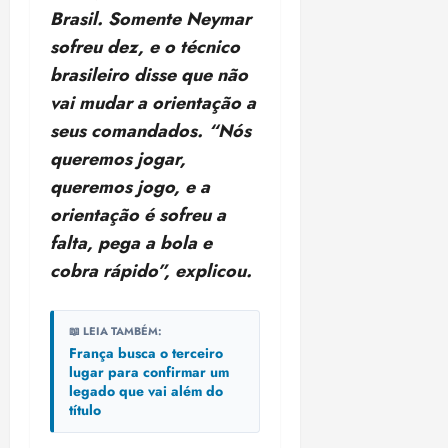
i
Brasil. Somente Neymar
z
sofreu dez, e o técnico
ter
brasileiro disse que não
04/08/202
vai mudar a orientação a
•
seus comandados. “Nós
18:59
queremos jogar,
queremos jogo, e a
orientação é sofreu a
falta, pega a bola e
cobra rápido”, explicou.
📖 LEIA TAMBÉM:
França busca o terceiro
lugar para confirmar um
legado que vai além do
título