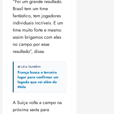
“Foi um grande resultado.
o
n
15:09
15:18
Brasil tem um time
p
ç
u
fantástico, tem jogadores
a
n
e
individuais incríveis. E um
i
m
time muito forte e mesmo
ç
o
assim brigamos com eles
ã
n
o
z
no campo por esse
m
e
resultado”, disse.
á
a
x
n
i
o
📖 LEIA TAMBÉM:
m
s
França busca o terceiro
a
lugar para confirmar um
p
legado que vai além do
qua
título
a
05/08/202
r
•
a
16:02
A Suíça volta a campo na
j
próxima sexta para
u