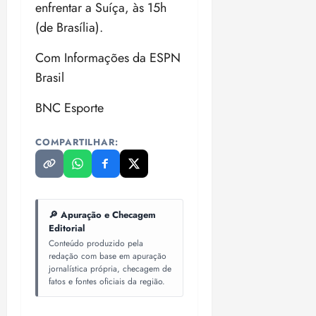
i
enfrentar a Suíça, às 15h
z
(de Brasília).
ter
Com Informações da ESPN
04/08/202
Brasil
•
18:59
BNC Esporte
COMPARTILHAR:
🔎 Apuração e Checagem
Editorial
Conteúdo produzido pela
redação com base em apuração
jornalística própria, checagem de
fatos e fontes oficiais da região.