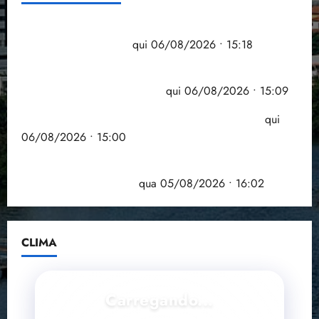
Flipelô começa em Salvador com música, poesia e
grande participação
qui 06/08/2026 • 15:18
Pesquisa mostra que 29,5% da renda é
comprometida com dívidas
qui 06/08/2026 • 15:09
Entenda o que muda com a nova Lei do Frete
qui
06/08/2026 • 15:00
Estudo sobre hepatites virais traça panorama da
doença em onze anos
qua 05/08/2026 • 16:02
CLIMA
Carregando...