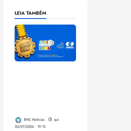
LEIA TAMBÉM
Inscrições para a
Olimpíada Nacional
de Eficiência
Energética 2026
seguem abertas até 15
de setembro-
BNC Notícias
qui
30/07/2026 • 19:13