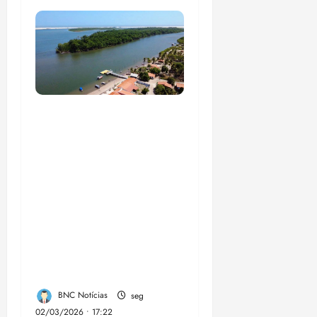
UFMA, associação de
moradores e
empreendedores
locais inauguram,
nesta quarta-feira, a
Sinalização Turística
da Trilha Farol
Preguiças, em
Barreirinhas
BNC Notícias
seg
02/03/2026 • 17:22