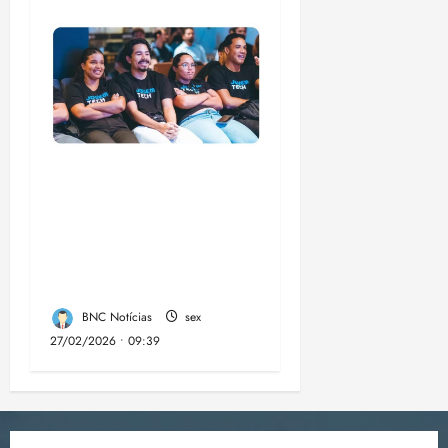
Emap lança 3ª edição
do Jovem Tech com
60 bolsas de R$
1.500 para formação
em tecnologia no MA
BNC Notícias
sex
27/02/2026 • 09:39