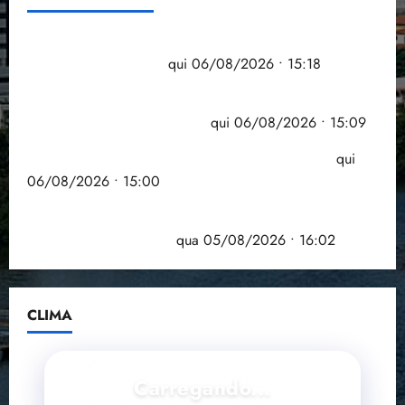
Flipelô começa em Salvador com música, poesia e
grande participação
qui 06/08/2026 • 15:18
Pesquisa mostra que 29,5% da renda é
comprometida com dívidas
qui 06/08/2026 • 15:09
Entenda o que muda com a nova Lei do Frete
qui
06/08/2026 • 15:00
Estudo sobre hepatites virais traça panorama da
doença em onze anos
qua 05/08/2026 • 16:02
CLIMA
Carregando...