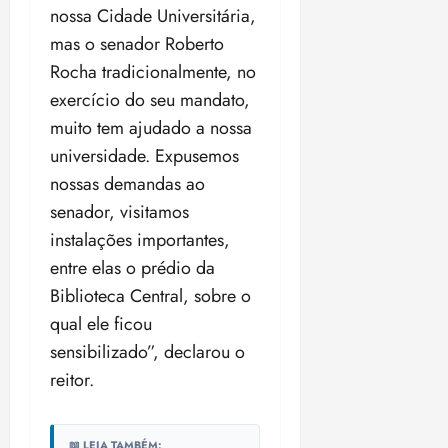
i
nossa Cidade Universitária,
z
mas o senador Roberto
Rocha tradicionalmente, no
ter
04/08/202
exercício do seu mandato,
•
muito tem ajudado a nossa
18:59
universidade. Expusemos
nossas demandas ao
senador, visitamos
instalações importantes,
entre elas o prédio da
Biblioteca Central, sobre o
qual ele ficou
sensibilizado”, declarou o
reitor.
📖 LEIA TAMBÉM: