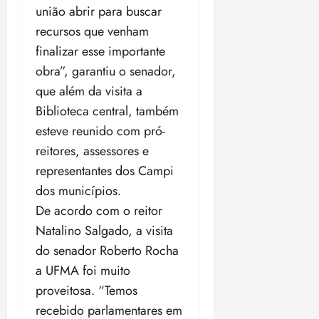
união abrir para buscar
o
n
15:09
15:18
p
ç
recursos que venham
u
a
finalizar esse importante
n
e
obra”, garantiu o senador,
i
m
ç
que além da visita a
o
ã
n
Biblioteca central, também
o
z
esteve reunido com pró-
m
e
reitores, assessores e
á
a
x
n
representantes dos Campi
i
o
dos municípios.
m
s
De acordo com o reitor
a
Natalino Salgado, a visita
p
qua
a
05/08/202
do senador Roberto Rocha
r
•
a UFMA foi muito
a
16:02
proveitosa. “Temos
j
u
recebido parlamentares em