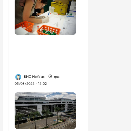
Estudo sobre
hepatites virais traça
panorama da doença
em onze anos
BNC Notícias
qua
05/08/2026 • 16:02