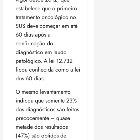
a
ç
a
06/08/202
a
a
05/08/202
c
estabelece que o primeiro
a
•
c
r
r
•
o
p
15:00
o
tratamento oncológico no
t
a
16:02
m
a
m
i
j
SUS deve começar em até
p
n
d
c
u
60 dias após a
u
o
í
i
i
l
r
confirmação do
v
p
z
s
a
i
a
diagnóstico em laudo
ó
m
d
ç
patológico. A lei 12.732
ter
r
a
a
ã
04/08/202
ficou conhecida como a lei
i
d
s
o
•
a
a
dos 60 dias.
18:59
c
d
qui
qui
o
o
O mesmo levantamento
06/08/202
06/08/202
m
e
•
•
indicou que somente 23%
o
n
15:09
15:18
dos diagnósticos são feitos
p
ç
precocemente – quase
u
a
n
e
metade dos resultados
i
m
(47%) são obtidos de
ç
o