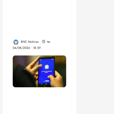
CNJ acaba com
aposentadoria
compulsória como
punição máxima para
juiz
BNC Notícias
ter
04/08/2026 • 18:59
Desemprego no 2º
trimestre é 5,4%, o
menor já registrado