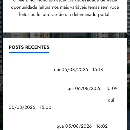
oportunidade leitura nos mais variáveis temas sem você
leitor ou leitora sair de um determinado portal.
POSTS RECENTES
Flipelô começa em Salvador com música, poesia e
grande participação
qui 06/08/2026 • 15:18
Pesquisa mostra que 29,5% da renda é
comprometida com dívidas
qui 06/08/2026 • 15:09
Entenda o que muda com a nova Lei do Frete
qui
06/08/2026 • 15:00
Estudo sobre hepatites virais traça panorama da
doença em onze anos
qua 05/08/2026 • 16:02