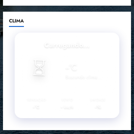
CLIMA
Carregando...
⏳
--
°C
Buscando clima...
SENSAÇÃO
VENTO
UMIDADE
--°C
--
--%
km/h