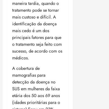
maneira tardia, quando o
ã
n
o
tratamento pode se tornar
z
m
e
mais custoso e difícil. A
á
a
identificação da doença
x
n
mais cedo é um dos
i
o
m
s
principais fatores para que
a
o tratamento seja feito com
p
qua
sucesso, de acordo com os
a
05/08/202
médicos.
r
•
a
16:02
A cobertura de
j
u
mamografias para
i
detecção da doença no
z
SUS em mulheres da faixa
etária dos 50 aos 69 anos
ter
04/08/202
(idades prioritárias para o
•