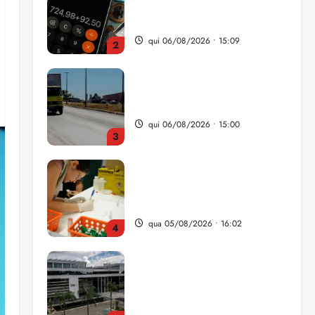
da renda é comprometida
com dívidas
qui 06/08/2026 • 15:09
2
Entenda o que muda com a
nova Lei do Frete
qui 06/08/2026 • 15:00
3
Estudo sobre hepatites virais
traça panorama da doença
em onze anos
qua 05/08/2026 • 16:02
4
CNJ acaba com
aposentadoria compulsória
como punição máxima para
juiz