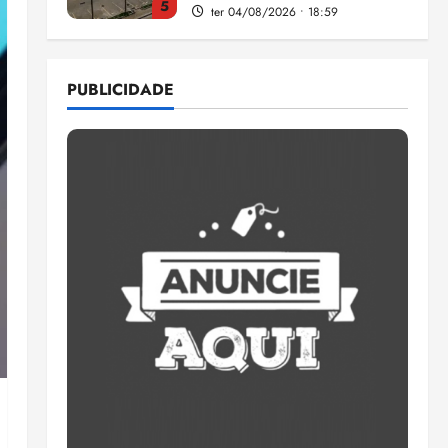
5
ter 04/08/2026 • 18:59
Flipelô começa em Salvador
com música, poesia e grande
PUBLICIDADE
participação
qui 06/08/2026 • 15:18
1
Pesquisa mostra que 29,5%
da renda é comprometida
com dívidas
qui 06/08/2026 • 15:09
2
Entenda o que muda com a
nova Lei do Frete
qui 06/08/2026 • 15:00
3