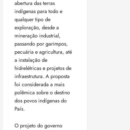
a
ç
abertura das terras
a
06/08/202
a
a
05/08/202
c
a
•
c
r
r
indígenas para todo e
•
o
p
15:00
o
t
a
16:02
qualquer tipo de
m
a
m
i
j
p
exploração, desde a
n
d
c
u
u
o
í
mineração industrial,
i
i
l
r
v
p
z
passando por garimpos,
s
a
i
a
pecuária e agricultura, até
ó
m
d
ç
ter
r
a
a instalação de
a
ã
04/08/202
i
d
s
o
hidrelétricas e projetos de
•
a
a
18:59
infraestrutura. A proposta
c
d
qui
qui
foi considerada a mais
o
o
06/08/202
06/08/202
m
e
polêmica sobre o destino
•
•
o
n
15:09
15:18
dos povos indígenas do
p
ç
País.
u
a
n
e
i
m
O projeto do governo
ç
o