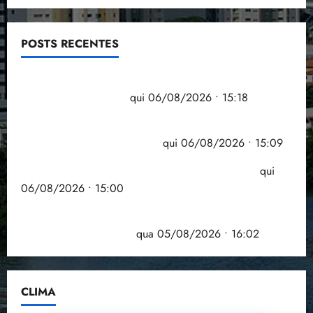
POSTS RECENTES
Flipelô começa em Salvador com música, poesia e
grande participação
qui 06/08/2026 • 15:18
Pesquisa mostra que 29,5% da renda é
comprometida com dívidas
qui 06/08/2026 • 15:09
Entenda o que muda com a nova Lei do Frete
qui
06/08/2026 • 15:00
Estudo sobre hepatites virais traça panorama da
doença em onze anos
qua 05/08/2026 • 16:02
CLIMA