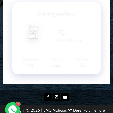
Carregando...
⏳
--
°C
Buscando clima...
SENSAÇÃO
VENTO
UMIDADE
--°C
--
--%
km/h
Facebook
Instagram
YouTube
1
Copyright © 2026 | BNC Notícias 💜 Desenvolvimento e