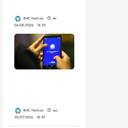
punição máxima para
juiz
BNC Notícias
ter
04/08/2026 • 18:59
Desemprego no 2º
trimestre é 5,4%, o
menor já registrado
no período
BNC Notícias
qui
30/07/2026 • 18:29