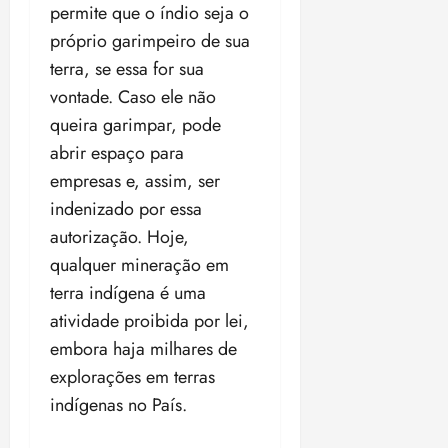
permite que o índio seja o
ã
n
próprio garimpeiro de sua
o
z
m
e
terra, se essa for sua
á
a
vontade. Caso ele não
x
n
queira garimpar, pode
i
o
m
abrir espaço para
s
a
empresas e, assim, ser
p
qua
indenizado por essa
a
05/08/202
autorização. Hoje,
r
•
a
16:02
qualquer mineração em
j
terra indígena é uma
u
atividade proibida por lei,
i
embora haja milhares de
z
explorações em terras
ter
indígenas no País.
04/08/202
•