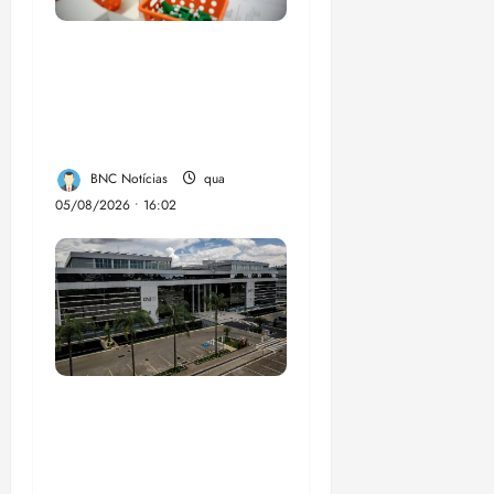
Estudo sobre
hepatites virais traça
panorama da doença
em onze anos
BNC Notícias
qua
05/08/2026 • 16:02
CNJ acaba com
aposentadoria
compulsória como