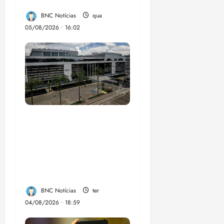
em onze anos
BNC Notícias
qua
05/08/2026 • 16:02
CNJ acaba com
aposentadoria
compulsória como
punição máxima para
juiz
BNC Notícias
ter
04/08/2026 • 18:59