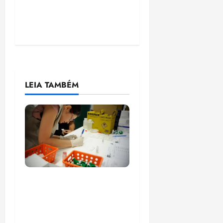
LEIA TAMBÉM
Estudo sobre
hepatites virais traça
panorama da doença