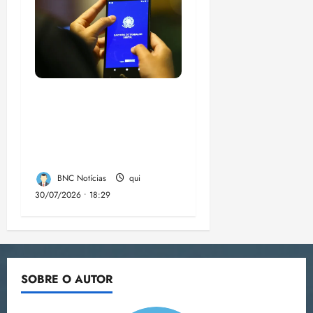
Desemprego no 2º
trimestre é 5,4%, o
menor já registrado
no período
BNC Notícias
qui
30/07/2026 • 18:29
SOBRE O AUTOR