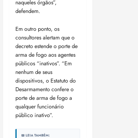
naqueles órgãos”,
o
n
15:09
15:18
defendem.
p
ç
u
a
n
e
Em outro ponto, os
i
m
consultores alertam que o
ç
o
ã
decreto estende o porte de
n
o
z
arma de fogo aos agentes
m
e
públicos “inativos”. “Em
á
a
nenhum de seus
x
n
i
o
dispositivos, o Estatuto do
m
s
Desarmamento confere o
a
porte de arma de fogo a
p
qua
qualquer funcionário
a
05/08/202
r
•
público inativo”.
a
16:02
j
u
📖 LEIA TAMBÉM: