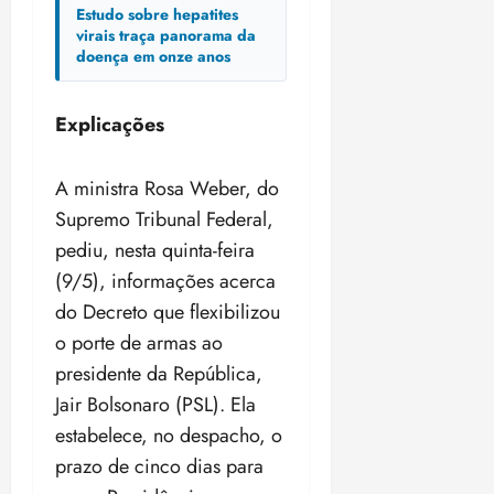
i
Estudo sobre hepatites
z
virais traça panorama da
doença em onze anos
ter
04/08/202
Explicações
•
18:59
A ministra Rosa Weber, do
Supremo Tribunal Federal,
pediu, nesta quinta-feira
(9/5), informações acerca
do Decreto que flexibilizou
o porte de armas ao
presidente da República,
Jair Bolsonaro (PSL). Ela
estabelece, no despacho, o
prazo de cinco dias para