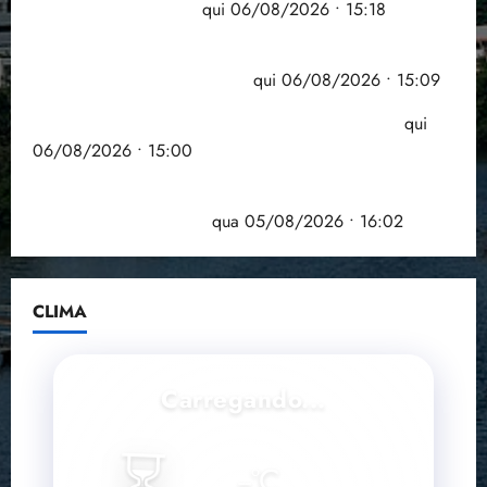
grande participação
qui 06/08/2026 • 15:18
Pesquisa mostra que 29,5% da renda é
comprometida com dívidas
qui 06/08/2026 • 15:09
Entenda o que muda com a nova Lei do Frete
qui
06/08/2026 • 15:00
Estudo sobre hepatites virais traça panorama da
doença em onze anos
qua 05/08/2026 • 16:02
CLIMA
Carregando...
⏳
--
°C