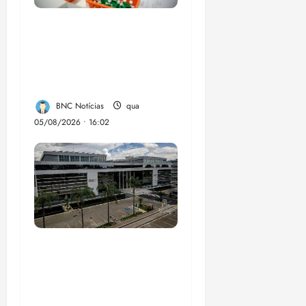
Estudo sobre
hepatites virais traça
panorama da doença
em onze anos
BNC Notícias
qua
05/08/2026 • 16:02
CNJ acaba com
aposentadoria
compulsória como
punição máxima para