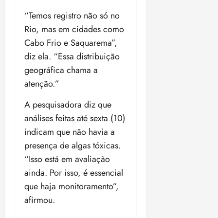
n
30/07/202
0
•
“Temos registro não só no
c
2
20:09
l
6
Rio, mas em cidades como
u
Cabo Frio e Saquarema”,
s
ter
diz ela. “Essa distribuição
ã
04/08/202
o
geográfica chama a
•
B
18:32
atenção.”
r
a
A pesquisadora diz que
s
análises feitas até sexta (10)
i
indicam que não havia a
l
e
presença de algas tóxicas.
i
“Isso está em avaliação
r
ainda. Por isso, é essencial
a
que haja monitoramento”,
afirmou.
ter
04/08/202
•