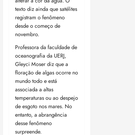
alterar a cor da água. O
a
d
a
e
j
s
texto diz ainda que satélites
o
t
d
u
i
registram o fenômeno
d
e
e
i
l
a
u
desde o começo de
r
z
e
P
o
a
novembro.
i
o
s
l
ter
r
l
1
n
Professora da faculdade de
04/08/202
a
í
1
a
•
oceanografia da UERJ,
c
a
s
18:59
ter
Gleyci Moser diz que a
i
n
e
04/08/202
a
o
l
floração de algas ocorre no
•
F
s
e
mundo todo e está
18:18
e
d
i
associada a altas
d
a
ç
e
temperaturas ou ao despejo
L
õ
r
e
e
de esgoto nos mares. No
a
i
s
entanto, a abrangência
l
d
d
desse fenômeno
e
e
i
surpreende.
2
qui