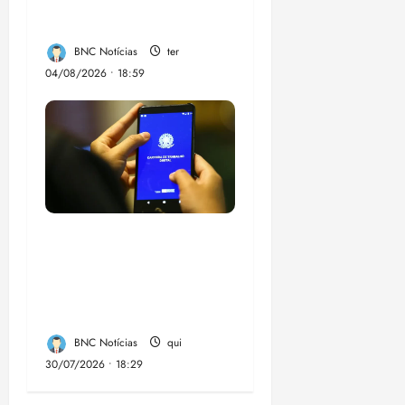
juiz
BNC Notícias
ter
04/08/2026 • 18:59
Desemprego no 2º
trimestre é 5,4%, o
menor já registrado
no período
BNC Notícias
qui
30/07/2026 • 18:29