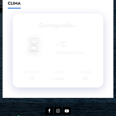
CLIMA
Carregando...
⏳
--
°C
Buscando clima...
SENSAÇÃO
VENTO
UMIDADE
--°C
--
--%
km/h
Facebook
Instagram
YouTube