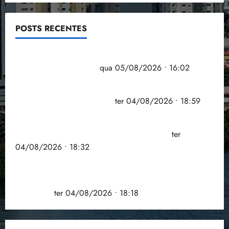
POSTS RECENTES
Estudo sobre hepatites virais traça panorama da
doença em onze anos
qua 05/08/2026 • 16:02
CNJ acaba com aposentadoria compulsória como
punição máxima para juiz
ter 04/08/2026 • 18:59
PSOL homologa candidatura de Professor Edmilson
à Câmara Federal nas eleições de 2026
ter
04/08/2026 • 18:32
COMPEDE de Paço do Lumiar participa de evento
que debateu os 11 anos da Lei de inclusão
Brasileira
ter 04/08/2026 • 18:18