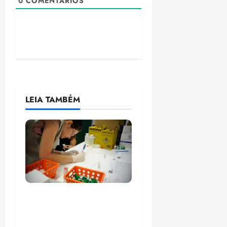
0
COMENTÁRIOS
LEIA TAMBÉM
Estudo sobre
hepatites virais traça
panorama da doença