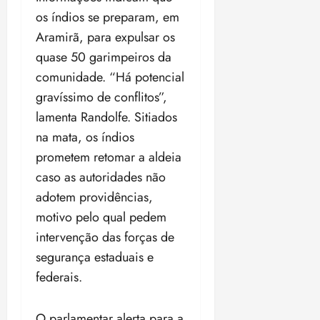
o
n
15:09
15:18
os índios se preparam, em
p
ç
Aramirã, para expulsar os
u
a
quase 50 garimpeiros da
n
e
i
m
comunidade. “Há potencial
ç
o
gravíssimo de conflitos”,
ã
n
lamenta Randolfe. Sitiados
o
z
na mata, os índios
m
e
á
a
prometem retomar a aldeia
x
n
caso as autoridades não
i
o
adotem providências,
m
s
a
motivo pelo qual pedem
p
qua
intervenção das forças de
a
05/08/202
segurança estaduais e
r
•
federais.
a
16:02
j
u
O parlamentar alerta para a