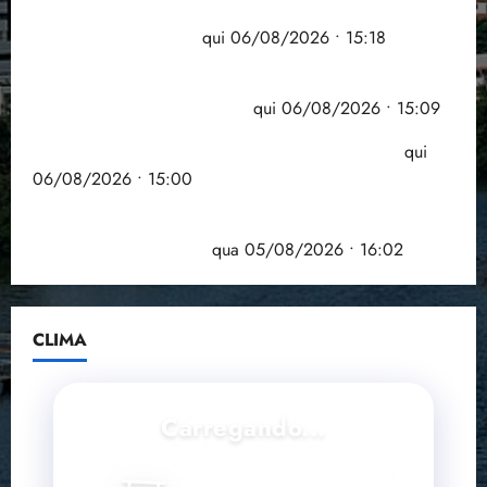
Flipelô começa em Salvador com música, poesia e
grande participação
qui 06/08/2026 • 15:18
Pesquisa mostra que 29,5% da renda é
comprometida com dívidas
qui 06/08/2026 • 15:09
Entenda o que muda com a nova Lei do Frete
qui
06/08/2026 • 15:00
Estudo sobre hepatites virais traça panorama da
doença em onze anos
qua 05/08/2026 • 16:02
CLIMA
Carregando...