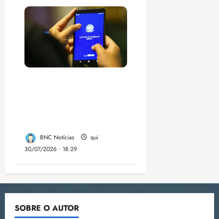
Desemprego no 2º
trimestre é 5,4%, o
menor já registrado
no período
BNC Notícias
qui
30/07/2026 • 18:29
SOBRE O AUTOR