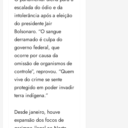
i
escalada do ódio e da
z
intolerância após a eleição
ter
do presidente Jair
04/08/202
Bolsonaro. “O sangue
•
derramado é culpa do
18:59
governo federal, que
ocorre por causa da
omissão de organismos de
controle”, reprovou. “Quem
vive do crime se sente
protegido em poder invadir
terra indígena.”
Desde janeiro, houve
expansão dos focos de