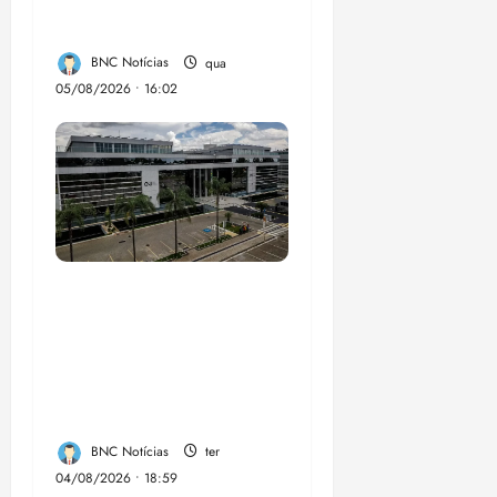
em onze anos
BNC Notícias
qua
05/08/2026 • 16:02
CNJ acaba com
aposentadoria
compulsória como
punição máxima para
juiz
BNC Notícias
ter
04/08/2026 • 18:59