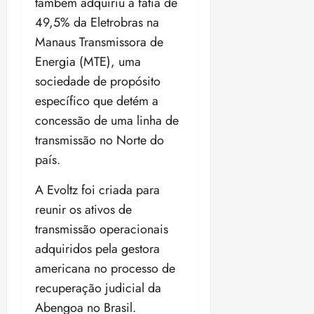
também adquiriu a fatia de
o
n
15:09
15:18
49,5% da Eletrobras na
p
ç
Manaus Transmissora de
u
a
n
e
Energia (MTE), uma
i
m
sociedade de propósito
ç
o
específico que detém a
ã
n
o
concessão de uma linha de
z
m
e
transmissão no Norte do
á
a
país.
x
n
i
o
A Evoltz foi criada para
m
s
reunir os ativos de
a
p
transmissão operacionais
qua
a
05/08/202
adquiridos pela gestora
r
•
americana no processo de
a
16:02
recuperação judicial da
j
u
Abengoa no Brasil.