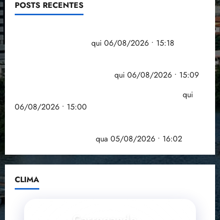
POSTS RECENTES
Flipelô começa em Salvador com música, poesia e
grande participação
qui 06/08/2026 • 15:18
Pesquisa mostra que 29,5% da renda é
comprometida com dívidas
qui 06/08/2026 • 15:09
Entenda o que muda com a nova Lei do Frete
qui
06/08/2026 • 15:00
Estudo sobre hepatites virais traça panorama da
doença em onze anos
qua 05/08/2026 • 16:02
CLIMA
Carregando...