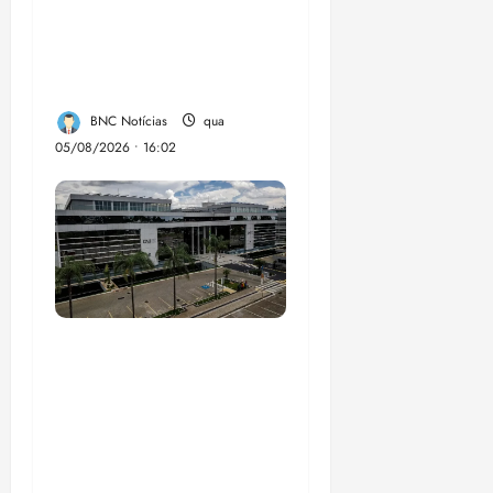
hepatites virais traça
panorama da doença
em onze anos
BNC Notícias
qua
05/08/2026 • 16:02
CNJ acaba com
aposentadoria
compulsória como
punição máxima para
juiz