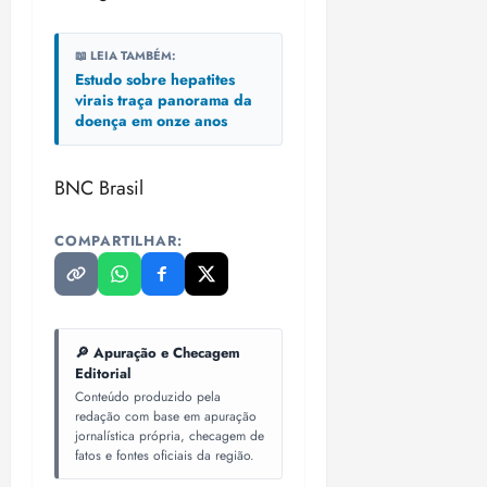
i
z
📖 LEIA TAMBÉM:
Estudo sobre hepatites
ter
virais traça panorama da
04/08/202
doença em onze anos
•
18:59
BNC Brasil
COMPARTILHAR:
🔎 Apuração e Checagem
Editorial
Conteúdo produzido pela
redação com base em apuração
jornalística própria, checagem de
fatos e fontes oficiais da região.