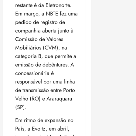
t
a
r
o
r
á
a
restante é da Eletronorte.
a
i
e
m
a
x
n
Em março, a NBTE fez uma
d
s
t
e
n
i
o
o
t
e
pedido de registro de
t
d
m
s
r
r
i
e
a
companhia aberta junto à
i
a
d
p
qui
p
Comissão de Valores
qua
a
ç
a
06/08/202
a
a
05/08/202
c
Mobiliários (CVM), na
a
•
c
r
r
•
o
p
15:00
o
categoria B, que permite a
t
a
16:02
m
a
m
i
j
emissão de debêntures. A
p
n
d
c
u
concessionária é
u
o
í
i
i
l
r
responsável por uma linha
v
p
z
s
a
i
a
de transmissão entre Porto
ó
m
d
ç
Velho (RO) e Araraquara
ter
r
a
a
ã
04/08/202
(SP).
i
d
s
o
•
a
a
18:59
Em ritmo de expansão no
c
d
qui
qui
o
o
País, a Evoltz, em abril,
06/08/202
06/08/202
m
e
•
•