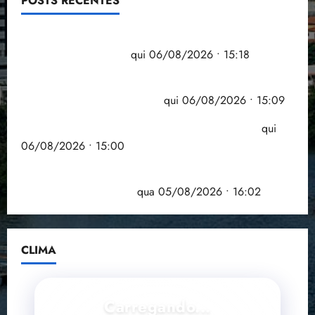
POSTS RECENTES
Flipelô começa em Salvador com música, poesia e
grande participação
qui 06/08/2026 • 15:18
Pesquisa mostra que 29,5% da renda é
comprometida com dívidas
qui 06/08/2026 • 15:09
Entenda o que muda com a nova Lei do Frete
qui
06/08/2026 • 15:00
Estudo sobre hepatites virais traça panorama da
doença em onze anos
qua 05/08/2026 • 16:02
CLIMA
Carregando...