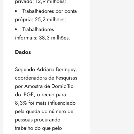
privado: 12,9 milhões;
i
z
Trabalhadores por conta
própria: 25,2 milhões;
ter
Trabalhadores
04/08/202
•
informais: 38,3 milhões.
18:59
Dados
Segundo Adriana Beringuy,
coordenadora de Pesquisas
por Amostra de Domicílio
do IBGE, o recuo para
8,3% foi mais influenciado
pela queda do número de
pessoas procurando
trabalho do que pelo