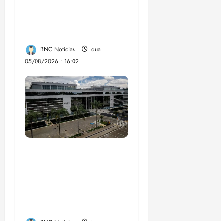
hepatites virais traça
panorama da doença
em onze anos
BNC Notícias
qua
05/08/2026 • 16:02
CNJ acaba com
aposentadoria
compulsória como
punição máxima para
juiz