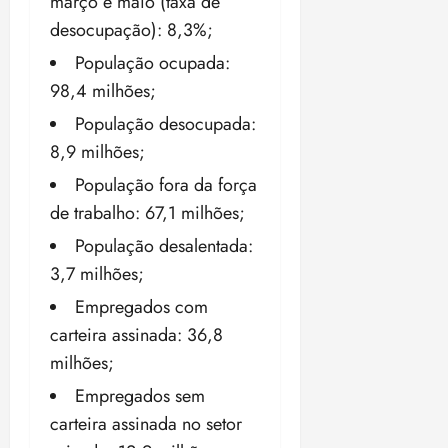
março e maio (taxa de
o
n
15:09
15:18
desocupação): 8,3%;
p
ç
u
População ocupada:
a
n
e
98,4 milhões;
i
m
População desocupada:
ç
o
ã
n
8,9 milhões;
o
z
População fora da força
m
e
de trabalho: 67,1 milhões;
á
a
x
n
População desalentada:
i
o
3,7 milhões;
m
s
a
Empregados com
p
qua
carteira assinada: 36,8
a
05/08/202
milhões;
r
•
a
16:02
Empregados sem
j
carteira assinada no setor
u