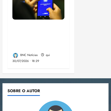
Desemprego no 2º
trimestre é 5,4%, o
menor já registrado
no período
BNC Notícias
qui
30/07/2026 • 18:29
SOBRE O AUTOR