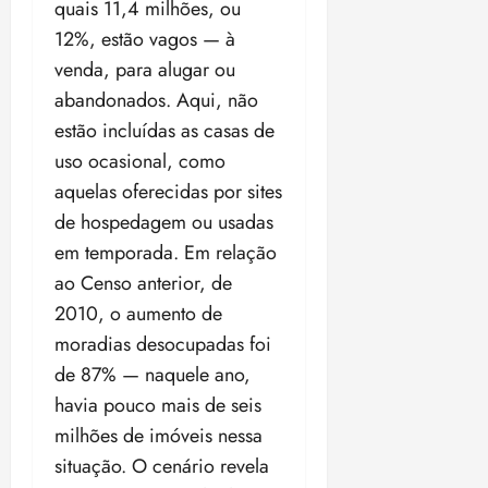
a
ç
quais 11,4 milhões, ou
a
06/08/202
a
a
05/08/202
c
a
•
c
r
12%, estão vagos — à
r
•
o
p
15:00
o
t
a
16:02
venda, para alugar ou
m
a
m
i
j
abandonados. Aqui, não
p
n
d
c
u
u
o
estão incluídas as casas de
í
i
i
l
r
v
p
z
uso ocasional, como
s
a
i
a
aquelas oferecidas por sites
ó
m
d
ç
ter
r
de hospedagem ou usadas
a
a
ã
04/08/202
i
d
s
em temporada. Em relação
o
•
a
a
18:59
ao Censo anterior, de
c
d
qui
qui
2010, o aumento de
o
o
06/08/202
06/08/202
m
e
moradias desocupadas foi
•
•
o
n
15:09
15:18
de 87% — naquele ano,
p
ç
havia pouco mais de seis
u
a
milhões de imóveis nessa
n
e
i
m
situação. O cenário revela
ç
o