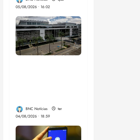
05/08/2026 • 16:02
CNJ acaba com
aposentadoria
compulsória como
punição máxima para
juiz
BNC Notícias
ter
04/08/2026 • 18:59