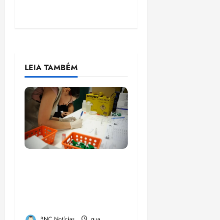
LEIA TAMBÉM
Estudo sobre
hepatites virais traça
panorama da doença
em onze anos
BNC Notícias
qua