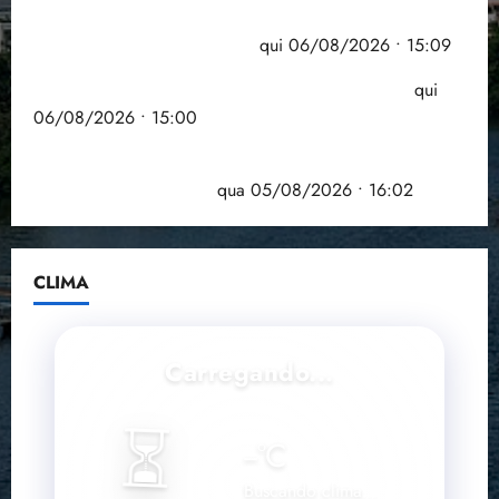
Pesquisa mostra que 29,5% da renda é
comprometida com dívidas
qui 06/08/2026 • 15:09
Entenda o que muda com a nova Lei do Frete
qui
06/08/2026 • 15:00
Estudo sobre hepatites virais traça panorama da
doença em onze anos
qua 05/08/2026 • 16:02
CLIMA
Carregando...
⏳
--
°C
Buscando clima...