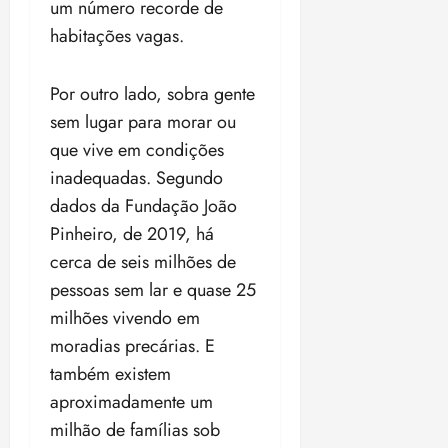
um número recorde de
ã
n
habitações vagas.
o
z
m
e
á
a
Por outro lado, sobra gente
x
n
sem lugar para morar ou
i
o
que vive em condições
m
s
a
inadequadas. Segundo
p
qua
dados da Fundação João
a
05/08/202
Pinheiro, de 2019, há
r
•
a
16:02
cerca de seis milhões de
j
pessoas sem lar e quase 25
u
milhões vivendo em
i
moradias precárias. E
z
também existem
ter
aproximadamente um
04/08/202
milhão de famílias sob
•