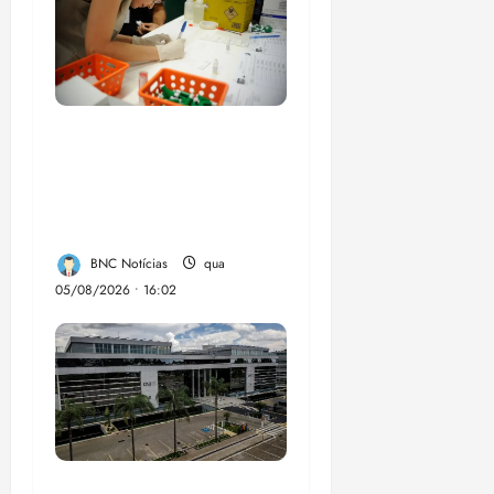
Estudo sobre
hepatites virais traça
panorama da doença
em onze anos
BNC Notícias
qua
05/08/2026 • 16:02
CNJ acaba com