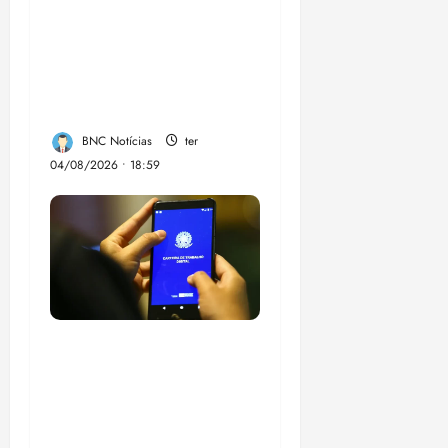
aposentadoria
compulsória como
punição máxima para
juiz
BNC Notícias
ter
04/08/2026 • 18:59
Desemprego no 2º
trimestre é 5,4%, o
menor já registrado
no período