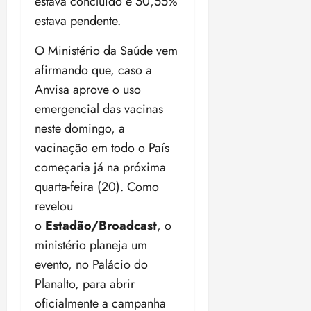
estava concluído e 50,55%
o
n
15:09
15:18
estava pendente.
p
ç
u
a
O Ministério da Saúde vem
n
e
afirmando que, caso a
i
m
ç
o
Anvisa aprove o uso
ã
n
emergencial das vacinas
o
z
neste domingo, a
m
e
vacinação em todo o País
á
a
x
n
começaria já na próxima
i
o
quarta-feira (20). Como
m
s
revelou
a
p
o
Estadão/Broadcast
, o
qua
a
05/08/202
ministério planeja um
r
•
evento, no Palácio do
a
16:02
Planalto, para abrir
j
u
oficialmente a campanha