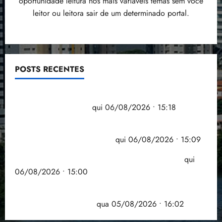
oportunidade leitura nos mais variáveis temas sem você
leitor ou leitora sair de um determinado portal.
POSTS RECENTES
Flipelô começa em Salvador com música, poesia e
grande participação
qui 06/08/2026 • 15:18
Pesquisa mostra que 29,5% da renda é
comprometida com dívidas
qui 06/08/2026 • 15:09
Entenda o que muda com a nova Lei do Frete
qui
06/08/2026 • 15:00
Estudo sobre hepatites virais traça panorama da
doença em onze anos
qua 05/08/2026 • 16:02