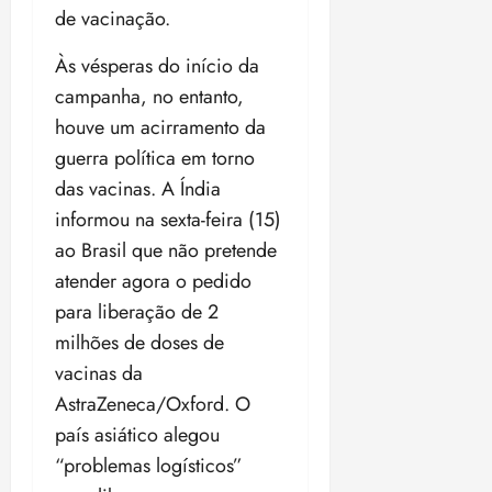
i
de vacinação.
z
Às vésperas do início da
ter
campanha, no entanto,
04/08/202
houve um acirramento da
•
18:59
guerra política em torno
das vacinas. A Índia
informou na sexta-feira (15)
ao Brasil que não pretende
atender agora o pedido
para liberação de 2
milhões de doses de
vacinas da
AstraZeneca/Oxford. O
país asiático alegou
“problemas logísticos”