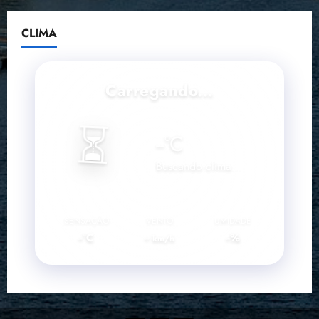
CLIMA
Carregando...
⏳
--
°C
Buscando clima...
SENSAÇÃO
VENTO
UMIDADE
--°C
--
--%
km/h