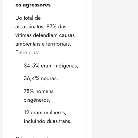
i
os agressores
z
Do total de
ter
assassinatos, 87% das
04/08/202
vítimas defendiam causas
•
18:59
ambientais e territoriais.
Entre elas:
34,5% eram indígenas,
36,4% negras,
78% homens
cisgêneros,
12 eram mulheres,
incluindo duas trans.