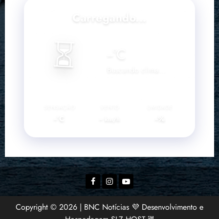
Carregando...
⏳
--
°C
Buscando clima...
SENSAÇÃO
VENTO
UMIDADE
--°C
--
--%
km/h
Facebook
Instagram
YouTube
Copyright © 2026 | BNC Notícias 💜 Desenvolvimento e