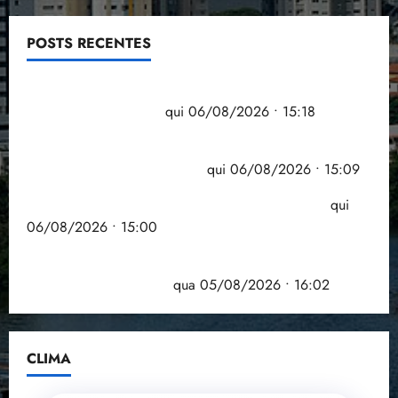
POSTS RECENTES
Flipelô começa em Salvador com música, poesia e
grande participação
qui 06/08/2026 • 15:18
Pesquisa mostra que 29,5% da renda é
comprometida com dívidas
qui 06/08/2026 • 15:09
Entenda o que muda com a nova Lei do Frete
qui
06/08/2026 • 15:00
Estudo sobre hepatites virais traça panorama da
doença em onze anos
qua 05/08/2026 • 16:02
CLIMA