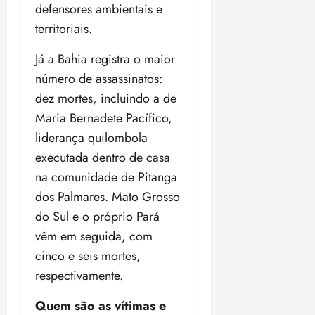
defensores ambientais e
o
n
15:09
15:18
p
ç
territoriais.
u
a
n
Já a Bahia registra o maior
e
i
m
número de assassinatos:
ç
o
dez mortes, incluindo a de
ã
n
Maria Bernadete Pacífico,
o
z
m
e
liderança quilombola
á
a
executada dentro de casa
x
n
na comunidade de Pitanga
i
o
dos Palmares. Mato Grosso
m
s
a
do Sul e o próprio Pará
p
qua
vêm em seguida, com
a
05/08/202
cinco e seis mortes,
r
•
a
16:02
respectivamente.
j
u
Quem são as vítimas e