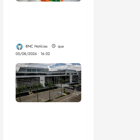
Estudo sobre
hepatites virais traça
panorama da doença
em onze anos
BNC Notícias
qua
05/08/2026 • 16:02
CNJ acaba com
aposentadoria
compulsória como
punição máxima para