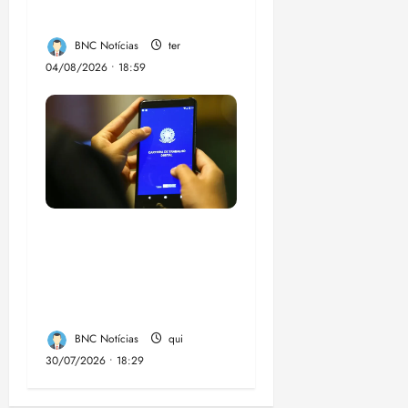
juiz
BNC Notícias
ter
04/08/2026 • 18:59
Desemprego no 2º
trimestre é 5,4%, o
menor já registrado
no período
BNC Notícias
qui
30/07/2026 • 18:29