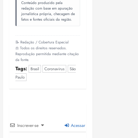
Conteúdo produzido pela
o
n
15:09
15:18
redação com base em apuração
p
ç
jornalística própria, checagem de
u
a
fatos e fontes oficiais da região.
n
e
i
m
ç
o
📝 Redação / Cobertura Especial
ã
n
⚖️ Todos os direitos reservados.
o
z
Reprodução permitida mediante citação
m
e
da fonte.
á
a
Tags:
Brasil
Coronavirus
São
x
n
Paulo
i
o
m
s
a
p
qua
a
05/08/202
r
•
a
16:02
Inscrever-se
Acessar
j
u