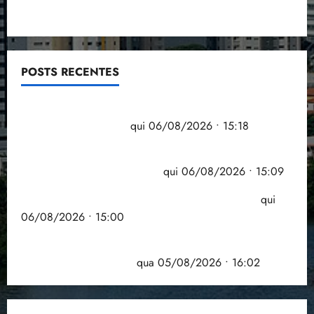
POSTS RECENTES
Flipelô começa em Salvador com música, poesia e
grande participação
qui 06/08/2026 • 15:18
Pesquisa mostra que 29,5% da renda é
comprometida com dívidas
qui 06/08/2026 • 15:09
Entenda o que muda com a nova Lei do Frete
qui
06/08/2026 • 15:00
Estudo sobre hepatites virais traça panorama da
doença em onze anos
qua 05/08/2026 • 16:02