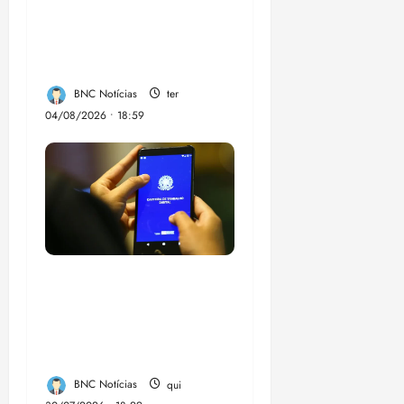
compulsória como
punição máxima para
juiz
BNC Notícias
ter
04/08/2026 • 18:59
Desemprego no 2º
trimestre é 5,4%, o
menor já registrado
no período
BNC Notícias
qui