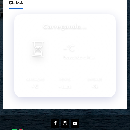
CLIMA
Carregando...
⏳
--
°C
Buscando clima...
SENSAÇÃO
VENTO
UMIDADE
--°C
--
--%
km/h
Facebook
Instagram
YouTube