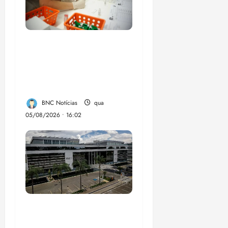
Estudo sobre
hepatites virais traça
panorama da doença
em onze anos
BNC Notícias
qua
05/08/2026 • 16:02
CNJ acaba com
aposentadoria