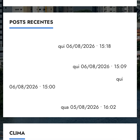
POSTS RECENTES
Flipelô começa em Salvador com música, poesia e
grande participação
qui 06/08/2026 • 15:18
Pesquisa mostra que 29,5% da renda é
comprometida com dívidas
qui 06/08/2026 • 15:09
Entenda o que muda com a nova Lei do Frete
qui
06/08/2026 • 15:00
Estudo sobre hepatites virais traça panorama da
doença em onze anos
qua 05/08/2026 • 16:02
CLIMA