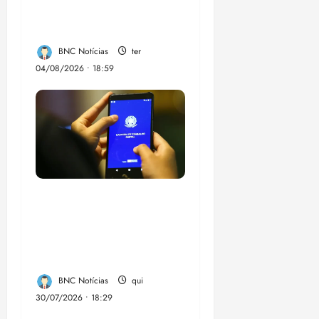
punição máxima para
juiz
BNC Notícias
ter
04/08/2026 • 18:59
Desemprego no 2º
trimestre é 5,4%, o
menor já registrado
no período
BNC Notícias
qui
30/07/2026 • 18:29