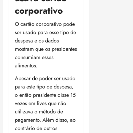
i
corporativo
z
ter
O cartão corporativo pode
04/08/202
ser usado para esse tipo de
•
despesa e os dados
18:59
mostram que os presidentes
consumiam esses
alimentos.
Apesar de poder ser usado
para este tipo de despesa,
o então presidente disse 15
vezes em lives que não
utilizava o método de
pagamento. Além disso, ao
contrário de outros