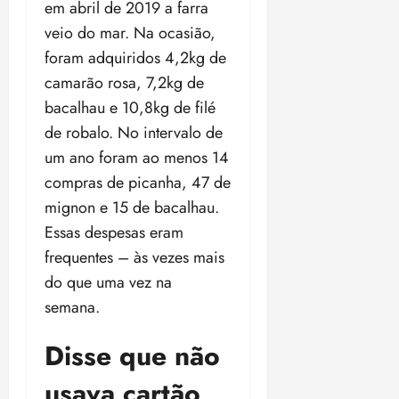
em abril de 2019 a farra
o
n
15:09
15:18
veio do mar. Na ocasião,
p
ç
u
a
foram adquiridos 4,2kg de
n
e
camarão rosa, 7,2kg de
i
m
bacalhau e 10,8kg de filé
ç
o
ã
de robalo. No intervalo de
n
o
z
um ano foram ao menos 14
m
e
compras de picanha, 47 de
á
a
mignon e 15 de bacalhau.
x
n
i
o
Essas despesas eram
m
s
frequentes – às vezes mais
a
do que uma vez na
p
qua
semana.
a
05/08/202
r
•
a
Disse que não
16:02
j
usava cartão
u