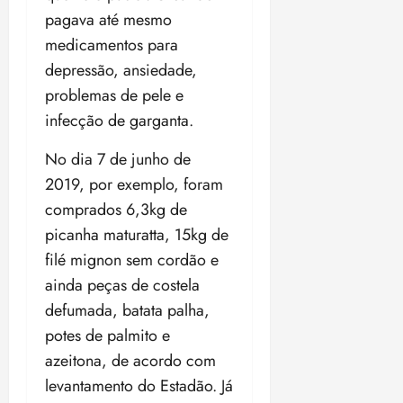
t
a
r
o
r
á
a
pagava até mesmo
a
i
e
m
a
x
n
d
s
medicamentos para
t
e
n
i
o
o
t
e
t
d
depressão, ansiedade,
m
s
r
r
i
e
a
problemas de pele e
i
a
d
p
qui
p
qua
infecção de garganta.
a
ç
a
06/08/202
a
a
05/08/202
c
a
•
c
r
r
•
No dia 7 de junho de
o
p
15:00
o
t
a
16:02
m
a
2019, por exemplo, foram
m
i
j
p
n
d
c
u
comprados 6,3kg de
u
o
í
i
i
picanha maturatta, 15kg de
l
r
v
p
z
s
filé mignon sem cordão e
a
i
a
ó
m
d
ainda peças de costela
ç
ter
r
a
a
ã
defumada, batata palha,
04/08/202
i
d
s
o
•
potes de palmito e
a
a
18:59
c
d
azeitona, de acordo com
qui
qui
o
o
levantamento do Estadão. Já
06/08/202
06/08/202
m
e
•
•