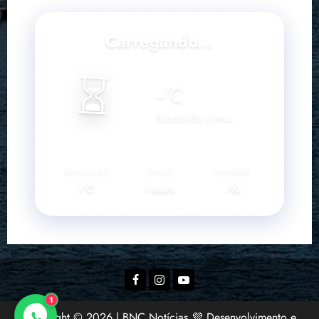
Carregando...
⏳
--
°C
Buscando clima...
SENSAÇÃO
VENTO
UMIDADE
--°C
--
--%
km/h
Facebook
Instagram
YouTube
1
Copyright © 2026 | BNC Notícias 💜 Desenvolvimento e