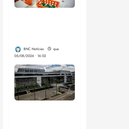
Estudo sobre
hepatites virais traça
panorama da doença
em onze anos
BNC Notícias
qua
05/08/2026 • 16:02
CNJ acaba com
aposentadoria
compulsória como