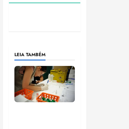
LEIA TAMBÉM
Estudo sobre
hepatites virais traça
panorama da doença