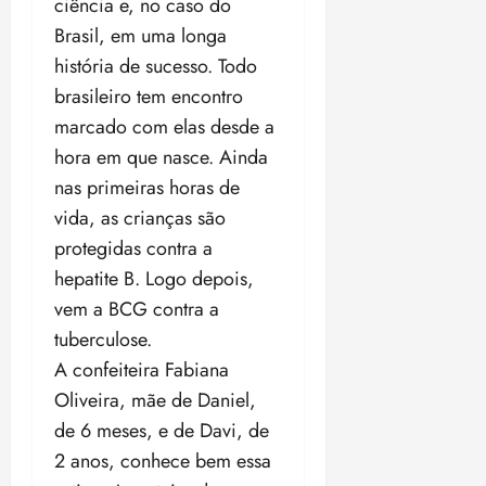
t
a
ciência e, no caso do
r
o
r
á
a
a
i
e
m
a
Brasil, em uma longa
x
n
d
s
t
e
n
i
o
história de sucesso
. Todo
o
t
e
t
d
m
s
brasileiro tem encontro
r
r
i
e
a
i
a
marcado com elas desde a
d
p
qui
p
qua
a
ç
a
06/08/202
a
a
hora em que nasce. Ainda
05/08/202
c
a
•
c
r
r
•
nas primeiras horas de
o
p
15:00
o
t
a
16:02
m
vida, as crianças são
a
m
i
j
p
n
d
protegidas contra a
c
u
u
o
í
i
i
hepatite B. Logo depois,
l
r
v
p
z
vem a BCG contra a
s
a
i
a
ó
m
tuberculose.
d
ç
ter
r
a
a
ã
A confeiteira Fabiana
04/08/202
i
d
s
o
•
Oliveira, mãe de Daniel,
a
a
18:59
de 6 meses, e de Davi, de
c
d
qui
qui
o
o
2 anos, conhece bem essa
06/08/202
06/08/202
m
e
•
•