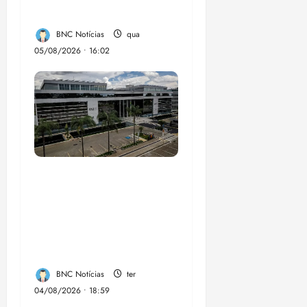
em onze anos
BNC Notícias
qua
05/08/2026 • 16:02
CNJ acaba com
aposentadoria
compulsória como
punição máxima para
juiz
BNC Notícias
ter
04/08/2026 • 18:59