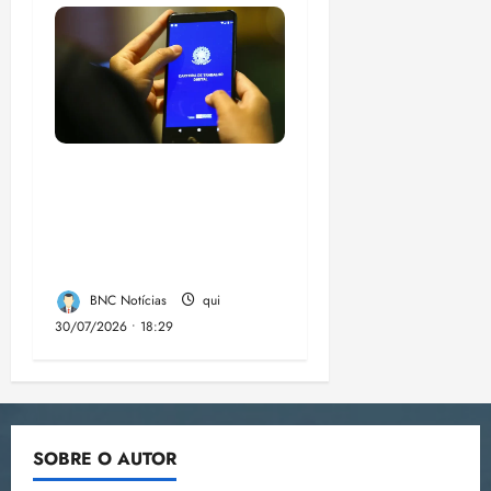
Desemprego no 2º
trimestre é 5,4%, o
menor já registrado
no período
BNC Notícias
qui
30/07/2026 • 18:29
SOBRE O AUTOR