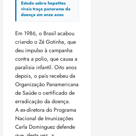
i
Estudo sobre hepatites
z
virais traça panorama da
doença em onze anos
ter
04/08/202
Em 1986, o Brasil acabou
•
criando o Zé Gotinha, que
18:59
deu impulso à campanha
contra a polio, que causa a
paralisia infantil. Oito anos
depois, o país recebeu da
Organização Panamericana
de Saúde o certificado de
erradicação da doença.
A ex-diretora do Programa
Nacional de Imunizações
Carla Dominguez defende
que, desta vez, a