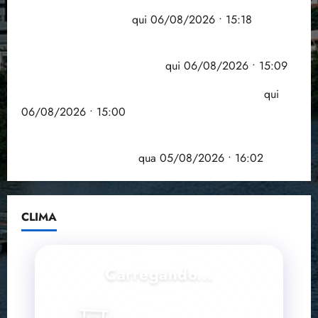
Flipelô começa em Salvador com música, poesia e
grande participação
qui 06/08/2026 • 15:18
Pesquisa mostra que 29,5% da renda é
comprometida com dívidas
qui 06/08/2026 • 15:09
Entenda o que muda com a nova Lei do Frete
qui
06/08/2026 • 15:00
Estudo sobre hepatites virais traça panorama da
doença em onze anos
qua 05/08/2026 • 16:02
CLIMA
Carregando...