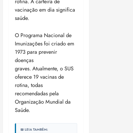
rotina.
A carteira de
o
n
15:09
15:18
vacinação em dia significa
p
ç
u
saúde
.
a
n
e
i
m
O Programa Nacional de
ç
o
Imunizações foi criado em
ã
n
o
z
1973 para prevenir
m
e
doenças
á
a
graves. Atualmente, o SUS
x
n
i
oferece 19 vacinas de
o
m
s
rotina, todas
a
recomendadas pela
p
qua
Organização Mundial da
a
05/08/202
r
Saúde.
•
a
16:02
j
u
📖 LEIA TAMBÉM: