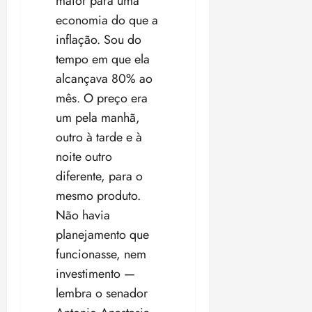
maior para uma
ã
n
economia do que a
o
z
inflação. Sou do
m
e
tempo em que ela
á
a
x
n
alcançava 80% ao
i
o
mês. O preço era
m
s
um pela manhã,
a
p
outro à tarde e à
qua
a
05/08/202
noite outro
r
•
diferente, para o
a
16:02
mesmo produto.
j
u
Não havia
i
planejamento que
z
funcionasse, nem
investimento —
ter
04/08/202
lembra o senador
•