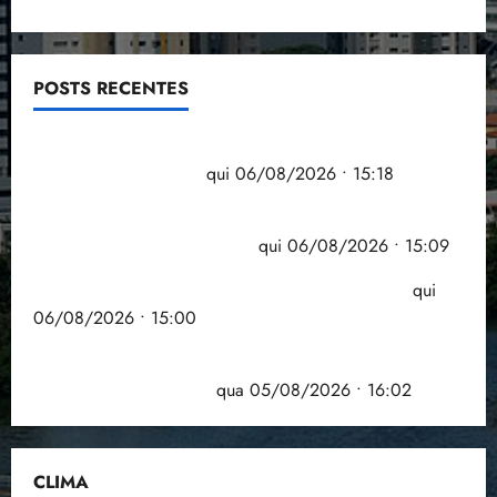
i
z
ter
POSTS RECENTES
04/08/202
•
Flipelô começa em Salvador com música, poesia e
18:59
grande participação
qui 06/08/2026 • 15:18
Pesquisa mostra que 29,5% da renda é
comprometida com dívidas
qui 06/08/2026 • 15:09
Entenda o que muda com a nova Lei do Frete
qui
06/08/2026 • 15:00
Estudo sobre hepatites virais traça panorama da
doença em onze anos
qua 05/08/2026 • 16:02
CLIMA