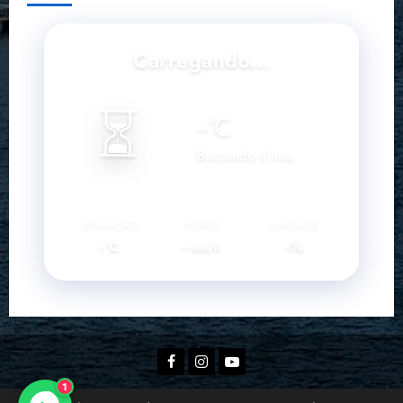
Carregando...
⏳
--
°C
Buscando clima...
SENSAÇÃO
VENTO
UMIDADE
--°C
--
--%
km/h
Facebook
Instagram
YouTube
1