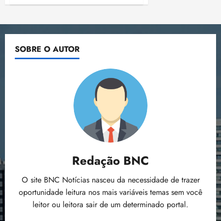
Vendas
o
n
do
15:09
15:18
varejo
p
ç
estão
u
3,7%
a
abaixo
n
e
do
SOBRE O AUTOR
pico
i
m
em
ç
o
outubro
de
ã
n
2014,
o
z
diz
IBGE
m
e
á
a
x
n
i
o
m
s
a
Redação BNC
p
qua
a
05/08/202
O site BNC Notícias nasceu da necessidade de trazer
r
•
a
oportunidade leitura nos mais variáveis temas sem você
16:02
j
leitor ou leitora sair de um determinado portal.
u