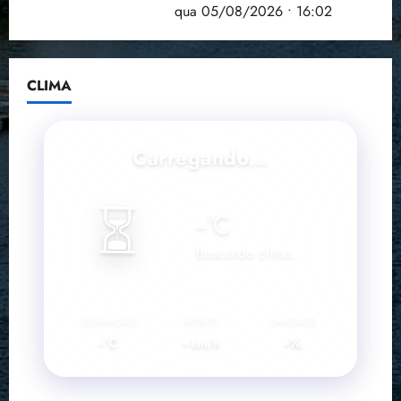
doença em onze anos
qua 05/08/2026 • 16:02
CLIMA
Carregando...
⏳
--
°C
Buscando clima...
SENSAÇÃO
VENTO
UMIDADE
--°C
--
--%
km/h