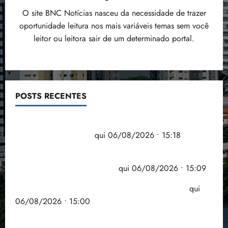
i
O site BNC Notícias nasceu da necessidade de trazer
z
oportunidade leitura nos mais variáveis temas sem você
leitor ou leitora sair de um determinado portal.
ter
04/08/202
•
18:59
POSTS RECENTES
Flipelô começa em Salvador com música, poesia e
grande participação
qui 06/08/2026 • 15:18
Pesquisa mostra que 29,5% da renda é
comprometida com dívidas
qui 06/08/2026 • 15:09
Entenda o que muda com a nova Lei do Frete
qui
06/08/2026 • 15:00
Estudo sobre hepatites virais traça panorama da