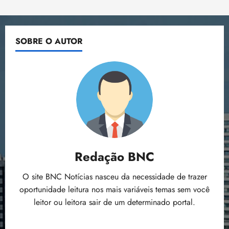
para
o
n
15:09
15:18
todas
p
ç
as
faixas
u
a
de
SOBRE O AUTOR
n
renda
e
em
i
m
março,
diz
ç
o
Ipea
ã
n
o
z
m
e
á
a
x
n
i
o
m
s
Redação BNC
a
p
qua
O site BNC Notícias nasceu da necessidade de trazer
a
05/08/202
r
oportunidade leitura nos mais variáveis temas sem você
•
a
16:02
leitor ou leitora sair de um determinado portal.
j
u