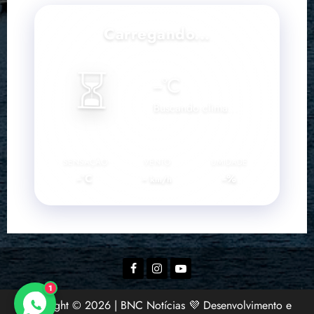
Carregando...
⏳
--
°C
Buscando clima...
SENSAÇÃO
VENTO
UMIDADE
--°C
--
--%
km/h
Facebook
Instagram
YouTube
1
Copyright © 2026 | BNC Notícias 💜 Desenvolvimento e