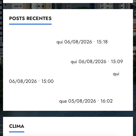
i
z
POSTS RECENTES
ter
04/08/202
Flipelô começa em Salvador com música, poesia e
•
grande participação
qui 06/08/2026 • 15:18
18:59
Pesquisa mostra que 29,5% da renda é
comprometida com dívidas
qui 06/08/2026 • 15:09
Entenda o que muda com a nova Lei do Frete
qui
06/08/2026 • 15:00
Estudo sobre hepatites virais traça panorama da
doença em onze anos
qua 05/08/2026 • 16:02
CLIMA