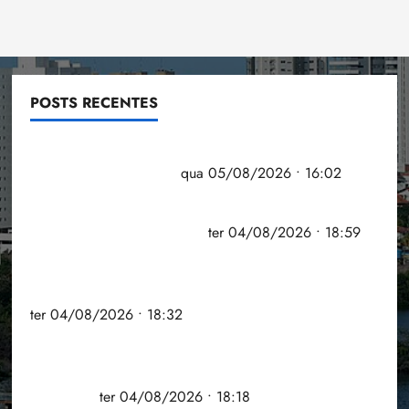
POSTS RECENTES
Estudo sobre hepatites virais traça panorama da
doença em onze anos
qua 05/08/2026 • 16:02
CNJ acaba com aposentadoria compulsória como
punição máxima para juiz
ter 04/08/2026 • 18:59
PSOL homologa candidatura de Professor
Edmilson à Câmara Federal nas eleições de 2026
ter 04/08/2026 • 18:32
COMPEDE de Paço do Lumiar participa de evento
que debateu os 11 anos da Lei de inclusão
Brasileira
ter 04/08/2026 • 18:18