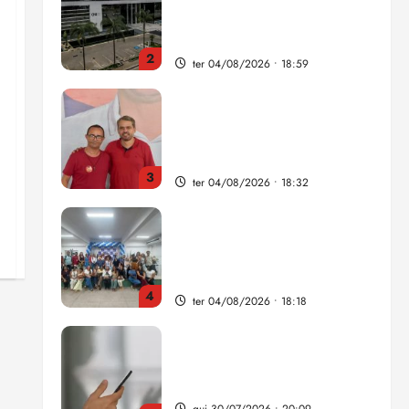
como punição máxima para
juiz
2
ter 04/08/2026 • 18:59
PSOL homologa candidatura
de Professor Edmilson à
Câmara Federal nas eleições
de 2026
3
ter 04/08/2026 • 18:32
COMPEDE de Paço do
Lumiar participa de evento
que debateu os 11 anos da
Lei de inclusão Brasileira
4
ter 04/08/2026 • 18:18
Lei destina parte do dinheiro
de bets para fundo da
Polícia Federal
qui 30/07/2026 • 20:09