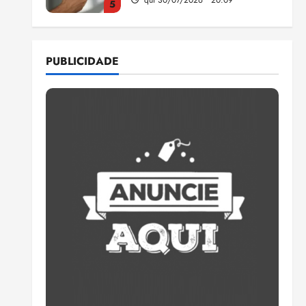
5
Estudo sobre hepatites virais
traça panorama da doença
PUBLICIDADE
em onze anos
qua 05/08/2026 • 16:02
1
CNJ acaba com
aposentadoria compulsória
como punição máxima para
juiz
2
ter 04/08/2026 • 18:59
PSOL homologa candidatura
de Professor Edmilson à
Câmara Federal nas eleições
de 2026
3
ter 04/08/2026 • 18:32
COMPEDE de Paço do