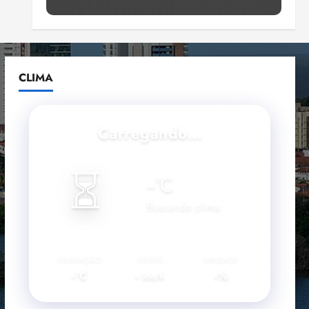
Lumiar participa de evento
que debateu os 11 anos da
Lei de inclusão Brasileira
4
ter 04/08/2026 • 18:18
CLIMA
Lei destina parte do dinheiro
de bets para fundo da
Polícia Federal
Carregando...
qui 30/07/2026 • 20:09
5
⏳
--
°C
Buscando clima...
SENSAÇÃO
VENTO
UMIDADE
--°C
--
--%
km/h