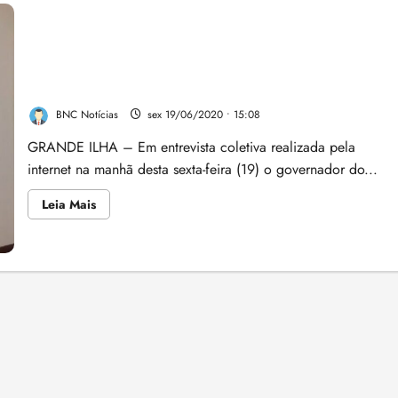
Governador do Maranhão anuncia datas para volta
de academias, bares e restaurantes e remarca volta
às aulas
BNC Notícias
sex 19/06/2020 • 15:08
GRANDE ILHA – Em entrevista coletiva realizada pela
internet na manhã desta sexta-feira (19) o governador do...
Leia
Leia Mais
mais
sobre
Governador
do
Maranhão
anuncia
datas
para
volta
de
academias,
bares
e
restaurantes
e