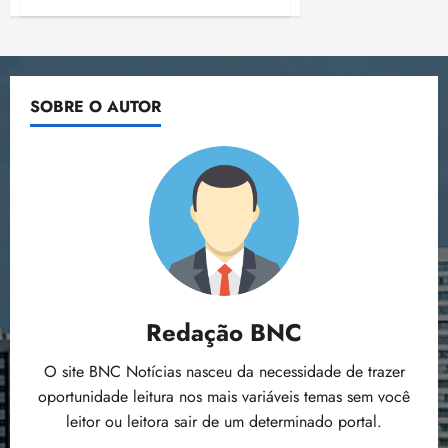
DE
o
n
15:09
15:18
PRIMEIRA:
p
ç
UFMA
acata
u
a
decisão
n
judicial
e
e
i
m
SOBRE O AUTOR
suspende
concurso
ç
o
para
ã
n
professores
o
z
m
e
á
a
x
n
i
o
m
s
a
p
Redação BNC
qua
a
05/08/202
r
•
O site BNC Notícias nasceu da necessidade de trazer
a
16:02
oportunidade leitura nos mais variáveis temas sem você
j
leitor ou leitora sair de um determinado portal.
u