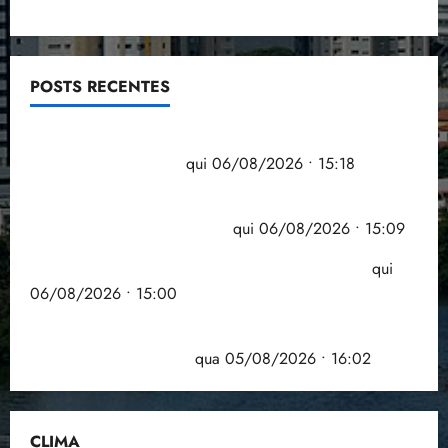
i
z
ter
POSTS RECENTES
04/08/202
•
18:59
Flipelô começa em Salvador com música, poesia e
grande participação
qui 06/08/2026 • 15:18
Pesquisa mostra que 29,5% da renda é
comprometida com dívidas
qui 06/08/2026 • 15:09
Entenda o que muda com a nova Lei do Frete
qui
06/08/2026 • 15:00
Estudo sobre hepatites virais traça panorama da
doença em onze anos
qua 05/08/2026 • 16:02
CLIMA