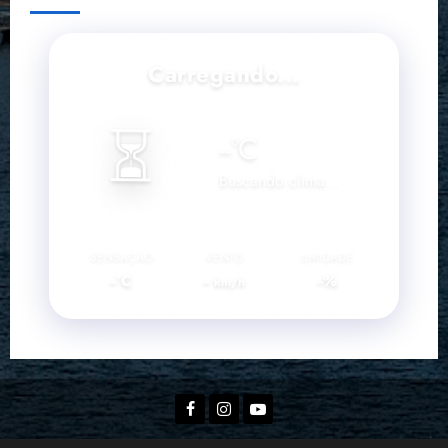
Carregando...
⏳
--
°C
Buscando clima...
SENSAÇÃO
VENTO
UMIDADE
--°C
--
--%
km/h
Facebook
Instagram
YouTube