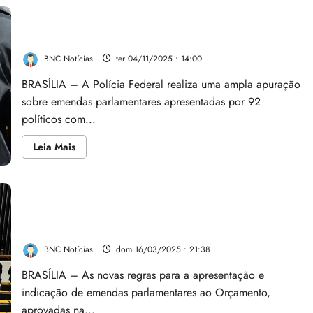
PF faz pente-fino em emendas de 92 parlamentares e
pode pedir abertura de novos inquéritos no ST
BNC Notícias
ter 04/11/2025 • 14:00
BRASÍLIA – A Polícia Federal realiza uma ampla apuração
sobre emendas parlamentares apresentadas por 92
políticos com...
Leia
Leia Mais
mais
sobre
PF
faz
pente-
fino
Promulgadas novas regras para emendas
em
emendas
parlamentares
de
92
BNC Notícias
dom 16/03/2025 • 21:38
parlamentares
e
pode
BRASÍLIA – As novas regras para a apresentação e
pedir
indicação de emendas parlamentares ao Orçamento,
abertura
de
aprovadas na...
novos