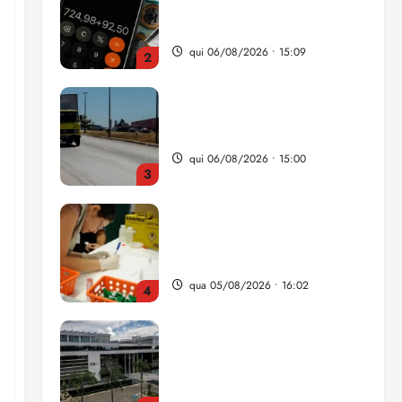
da renda é comprometida
com dívidas
qui 06/08/2026 • 15:09
2
Entenda o que muda com a
nova Lei do Frete
qui 06/08/2026 • 15:00
3
Estudo sobre hepatites virais
traça panorama da doença
em onze anos
qua 05/08/2026 • 16:02
4
CNJ acaba com
aposentadoria compulsória
como punição máxima para
juiz