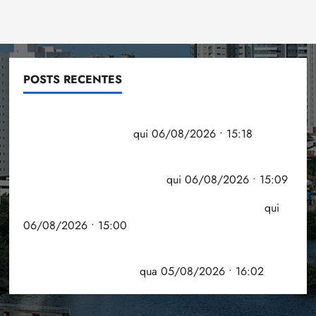
POSTS RECENTES
Flipelô começa em Salvador com música, poesia e
grande participação
qui 06/08/2026 • 15:18
Pesquisa mostra que 29,5% da renda é
comprometida com dívidas
qui 06/08/2026 • 15:09
Entenda o que muda com a nova Lei do Frete
qui
06/08/2026 • 15:00
Estudo sobre hepatites virais traça panorama da
doença em onze anos
qua 05/08/2026 • 16:02