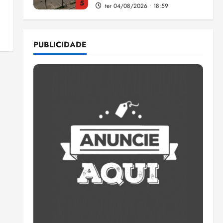
5
ter 04/08/2026 • 18:59
Flipelô começa em Salvador
com música, poesia e grande
PUBLICIDADE
participação
qui 06/08/2026 • 15:18
1
Pesquisa mostra que 29,5%
da renda é comprometida
com dívidas
qui 06/08/2026 • 15:09
2
Entenda o que muda com a
nova Lei do Frete
qui 06/08/2026 • 15:00
3