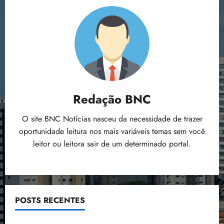
pessoais
o
n
de
15:09
15:18
cidadãos
p
ç
u
a
n
e
i
m
ç
o
ã
n
o
z
m
Redação BNC
e
á
a
x
n
O site BNC Notícias nasceu da necessidade de trazer
i
o
oportunidade leitura nos mais variáveis temas sem você
m
s
leitor ou leitora sair de um determinado portal.
a
p
qua
a
05/08/202
r
•
a
16:02
POSTS RECENTES
j
u