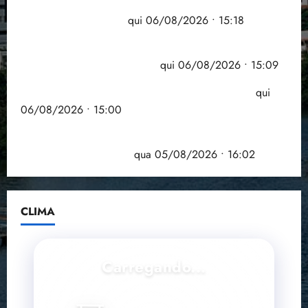
Flipelô começa em Salvador com música, poesia e
i
z
grande participação
qui 06/08/2026 • 15:18
Pesquisa mostra que 29,5% da renda é
ter
comprometida com dívidas
qui 06/08/2026 • 15:09
04/08/202
•
Entenda o que muda com a nova Lei do Frete
qui
18:59
06/08/2026 • 15:00
Estudo sobre hepatites virais traça panorama da
doença em onze anos
qua 05/08/2026 • 16:02
CLIMA
Carregando...