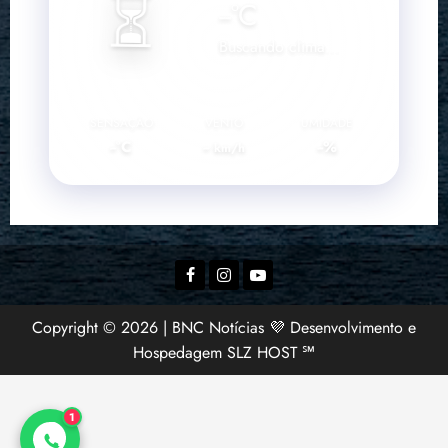
⏳
--
°C
Buscando clima...
SENSAÇÃO
VENTO
UMIDADE
--°C
--
--%
km/h
Facebook
Instagram
YouTube
Copyright © 2026 | BNC Notícias 💜 Desenvolvimento e
Hospedagem SLZ HOST ℠
1