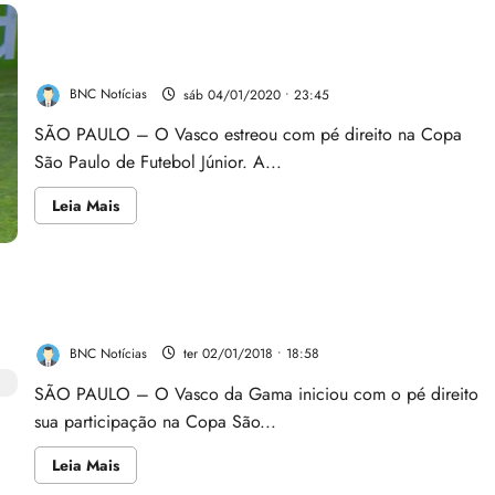
Vasco da Gama goleia o Carajás-PA na estreia da
Copa São Paulo
BNC Notícias
sáb 04/01/2020 • 23:45
SÃO PAULO – O Vasco estreou com pé direito na Copa
São Paulo de Futebol Júnior. A...
Leia
Leia Mais
mais
sobre
Vasco
da
Gama
Vasco vence Juventus (SP) e larga com o pé direito na
goleia
o
Copinha
Carajás-
PA
BNC Notícias
ter 02/01/2018 • 18:58
na
estreia
da
SÃO PAULO – O Vasco da Gama iniciou com o pé direito
Copa
sua participação na Copa São...
São
Paulo
Leia
Leia Mais
mais
sobre