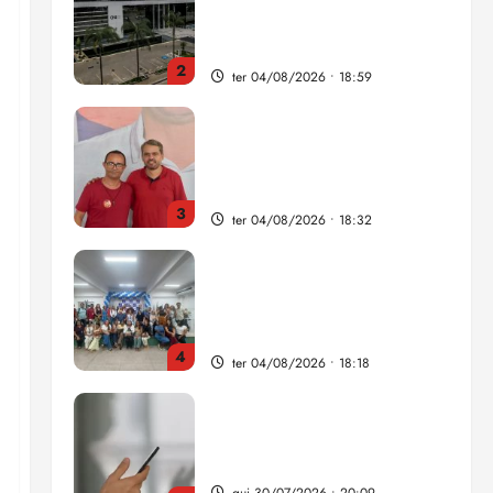
como punição máxima para
juiz
2
ter 04/08/2026 • 18:59
PSOL homologa candidatura
de Professor Edmilson à
Câmara Federal nas eleições
de 2026
3
ter 04/08/2026 • 18:32
COMPEDE de Paço do
Lumiar participa de evento
que debateu os 11 anos da
Lei de inclusão Brasileira
4
ter 04/08/2026 • 18:18
Lei destina parte do dinheiro
de bets para fundo da
Polícia Federal
qui 30/07/2026 • 20:09