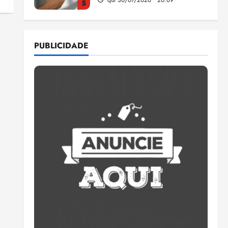
5
Estudo sobre hepatites virais
traça panorama da doença
PUBLICIDADE
em onze anos
qua 05/08/2026 • 16:02
1
CNJ acaba com
aposentadoria compulsória
como punição máxima para
juiz
2
ter 04/08/2026 • 18:59
PSOL homologa candidatura
de Professor Edmilson à
Câmara Federal nas eleições
de 2026
3
ter 04/08/2026 • 18:32
COMPEDE de Paço do