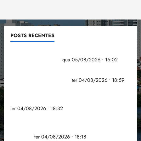
POSTS RECENTES
Estudo sobre hepatites virais traça panorama da
doença em onze anos
qua 05/08/2026 • 16:02
CNJ acaba com aposentadoria compulsória como
punição máxima para juiz
ter 04/08/2026 • 18:59
PSOL homologa candidatura de Professor
Edmilson à Câmara Federal nas eleições de 2026
ter 04/08/2026 • 18:32
COMPEDE de Paço do Lumiar participa de evento
que debateu os 11 anos da Lei de inclusão
Brasileira
ter 04/08/2026 • 18:18