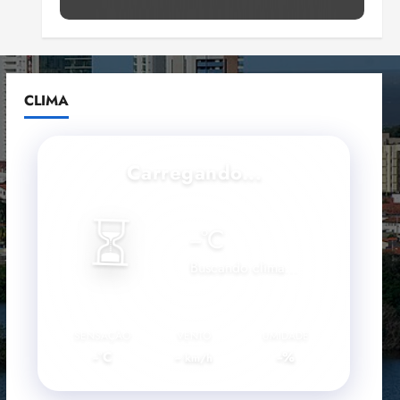
Lumiar participa de evento
que debateu os 11 anos da
Lei de inclusão Brasileira
4
ter 04/08/2026 • 18:18
CLIMA
Lei destina parte do dinheiro
de bets para fundo da
Polícia Federal
Carregando...
qui 30/07/2026 • 20:09
5
⏳
--
°C
Buscando clima...
SENSAÇÃO
VENTO
UMIDADE
--°C
--
--%
km/h