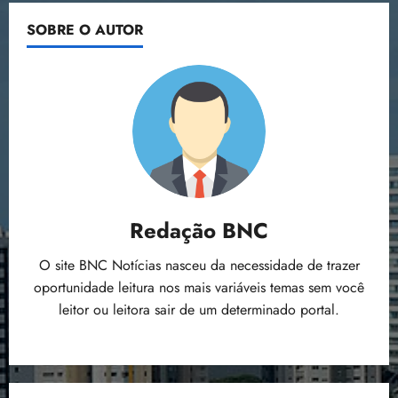
i
DA
COMUNIDADE
z
SOBRE O AUTOR
CAJUEIRO
ter
04/08/202
•
18:59
Redação BNC
O site BNC Notícias nasceu da necessidade de trazer
oportunidade leitura nos mais variáveis temas sem você
leitor ou leitora sair de um determinado portal.