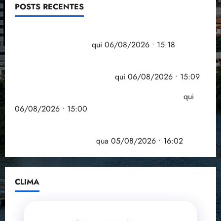
POSTS RECENTES
Flipelô começa em Salvador com música, poesia e
grande participação
qui 06/08/2026 • 15:18
Pesquisa mostra que 29,5% da renda é
comprometida com dívidas
qui 06/08/2026 • 15:09
Entenda o que muda com a nova Lei do Frete
qui
06/08/2026 • 15:00
Estudo sobre hepatites virais traça panorama da
doença em onze anos
qua 05/08/2026 • 16:02
CLIMA