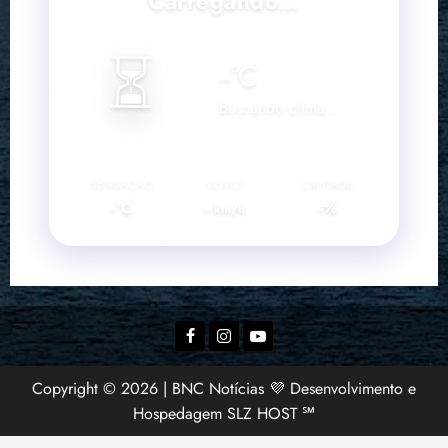
Carregando...
⏳
--
°C
Buscando clima...
SENSAÇÃO
VENTO
UMIDADE
--°C
--
--%
km/h
Facebook
Instagram
YouTube
Copyright © 2026 | BNC Notícias 💜 Desenvolvimento e
Hospedagem SLZ HOST ℠