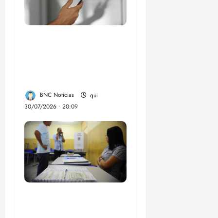
Lei destina parte do
dinheiro de bets para
fundo da Polícia
Federal
BNC Notícias
qui
30/07/2026 • 20:09
Campanha mobiliza
comunidades de fé