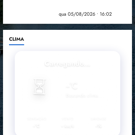
Estudo sobre hepatites virais traça panorama da
doença em onze anos
qua 05/08/2026 • 16:02
CLIMA
Carregando...
⏳
--
°C
Buscando clima...
SENSAÇÃO
VENTO
UMIDADE
--°C
--
--%
km/h