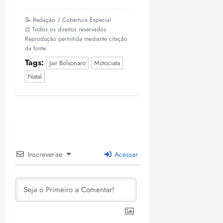
i
z
📝 Redação / Cobertura Especial
⚖️ Todos os direitos reservados.
ter
Reprodução permitida mediante citação
04/08/202
da fonte.
•
Tags:
Jair Bolsonaro
Motociata
18:59
Natal
Inscrever-se
Acessar