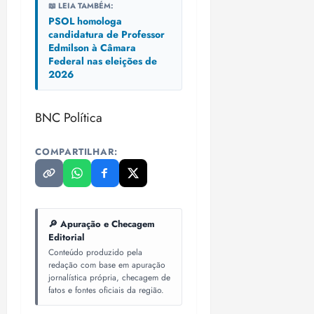
📖 LEIA TAMBÉM:
o
n
15:09
15:18
PSOL homologa
p
ç
candidatura de Professor
u
a
Edmilson à Câmara
n
e
Federal nas eleições de
i
m
2026
ç
o
ã
n
BNC Política
o
z
m
e
á
a
COMPARTILHAR:
x
n
i
o
m
s
a
🔎 Apuração e Checagem
p
qua
Editorial
a
05/08/202
Conteúdo produzido pela
r
•
redação com base em apuração
a
16:02
jornalística própria, checagem de
j
fatos e fontes oficiais da região.
u