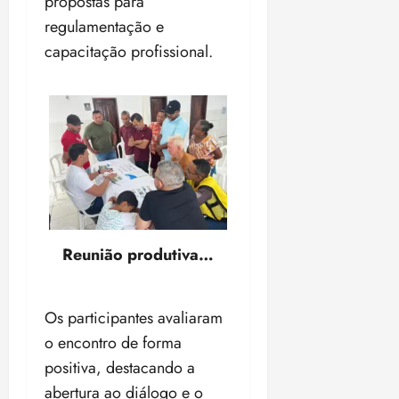
propostas para
o
n
15:09
15:18
regulamentação e
p
ç
capacitação profissional.
u
a
n
e
i
m
ç
o
ã
n
o
z
m
e
á
a
x
n
i
o
m
s
Reunião produtiva…
a
p
qua
a
05/08/202
Os participantes avaliaram
r
•
o encontro de forma
a
16:02
positiva, destacando a
j
u
abertura ao diálogo e o