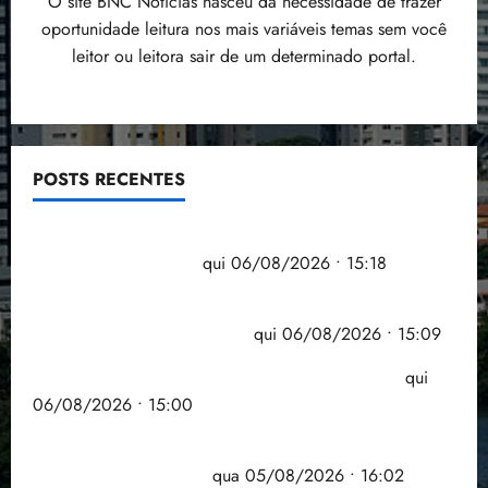
O site BNC Notícias nasceu da necessidade de trazer
oportunidade leitura nos mais variáveis temas sem você
leitor ou leitora sair de um determinado portal.
POSTS RECENTES
Flipelô começa em Salvador com música, poesia e
grande participação
qui 06/08/2026 • 15:18
Pesquisa mostra que 29,5% da renda é
comprometida com dívidas
qui 06/08/2026 • 15:09
Entenda o que muda com a nova Lei do Frete
qui
06/08/2026 • 15:00
Estudo sobre hepatites virais traça panorama da
doença em onze anos
qua 05/08/2026 • 16:02