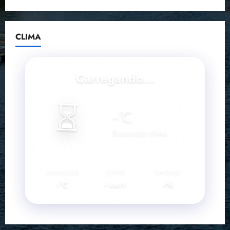
CLIMA
Carregando...
⏳
--
°C
Buscando clima...
SENSAÇÃO
VENTO
UMIDADE
--°C
--
--%
km/h