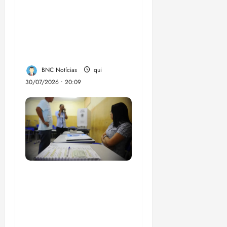
Lei destina parte do
dinheiro de bets para
fundo da Polícia
Federal
BNC Notícias
qui
30/07/2026 • 20:09
Campanha mobiliza
comunidades de fé
contra a
desinformação nas