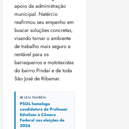
i
apoio da administração
z
municipal. Natércio
reafirmou seu empenho em
ter
04/08/202
buscar soluções concretas,
•
visando tornar o ambiente
18:59
de trabalho mais seguro e
rentável para os
barraqueiros e mototaxistas
do bairro Pindaí e de toda
São José de Ribamar.
📖 LEIA TAMBÉM:
PSOL homologa
candidatura de Professor
Edmilson à Câmara
Federal nas eleições de
2026