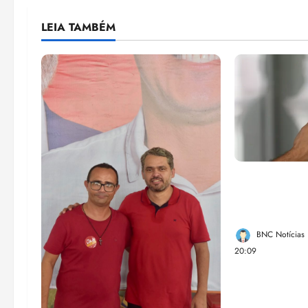
LEIA TAMBÉM
Lei destina 
de bets para
Federal
BNC Notícias
20:09