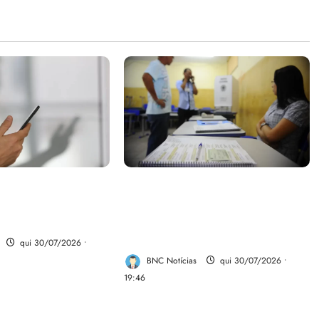
parte do dinheiro
Campanha mobiliza
 fundo da Polícia
comunidades de fé contra a
desinformação nas eleições de
2026
qui 30/07/2026 •
BNC Notícias
qui 30/07/2026 •
19:46