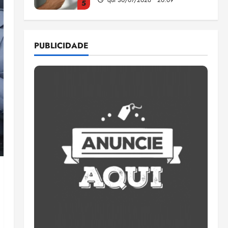
5
Estudo sobre hepatites virais
traça panorama da doença
PUBLICIDADE
em onze anos
qua 05/08/2026 • 16:02
1
CNJ acaba com
aposentadoria compulsória
como punição máxima para
juiz
2
ter 04/08/2026 • 18:59
PSOL homologa candidatura
de Professor Edmilson à
Câmara Federal nas eleições
de 2026
3
ter 04/08/2026 • 18:32
COMPEDE de Paço do