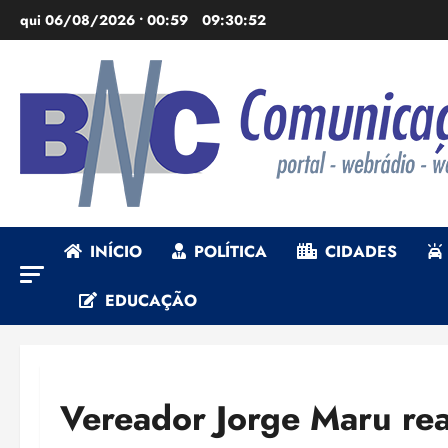
Ir
qui 06/08/2026 • 00:59
09:30:53
para
o
conteúdo
INÍCIO
POLÍTICA
CIDADES
EDUCAÇÃO
Vereador Jorge Maru rea