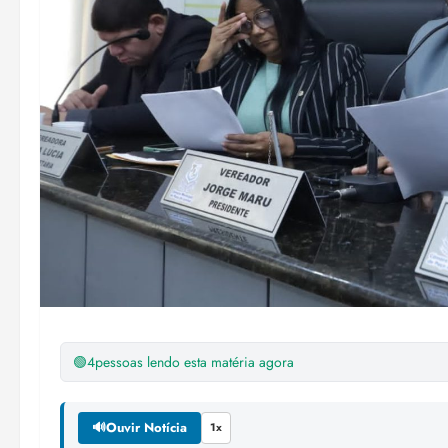
🟢
4
pessoas lendo esta matéria agora
🔊
Ouvir Notícia
1x