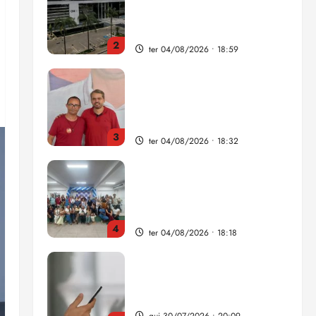
como punição máxima para
juiz
2
ter 04/08/2026 • 18:59
PSOL homologa candidatura
de Professor Edmilson à
Câmara Federal nas eleições
de 2026
3
ter 04/08/2026 • 18:32
COMPEDE de Paço do
Lumiar participa de evento
que debateu os 11 anos da
Lei de inclusão Brasileira
4
ter 04/08/2026 • 18:18
Lei destina parte do dinheiro
de bets para fundo da
Polícia Federal
qui 30/07/2026 • 20:09