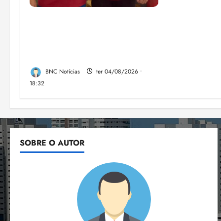
PSOL homologa candidatura
de Professor Edmilson à
Câmara Federal nas eleições
de 2026
BNC Notícias
ter 04/08/2026 •
18:32
SOBRE O AUTOR