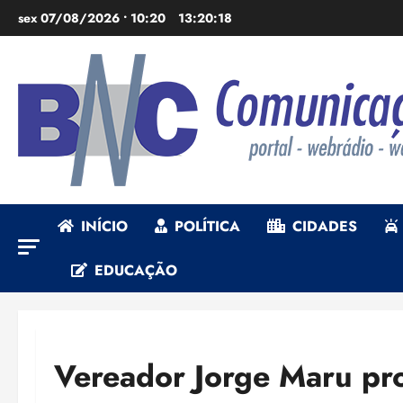
Ir
sex 07/08/2026 • 10:20
13:20:20
para
o
conteúdo
INÍCIO
POLÍTICA
CIDADES
EDUCAÇÃO
Vereador Jorge Maru pr