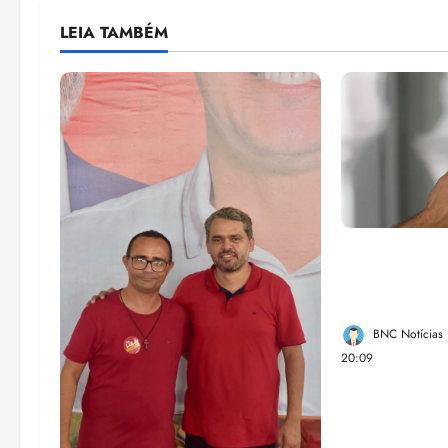
LEIA TAMBÉM
Lei destina 
de bets para
Federal
BNC Notícias
20:09