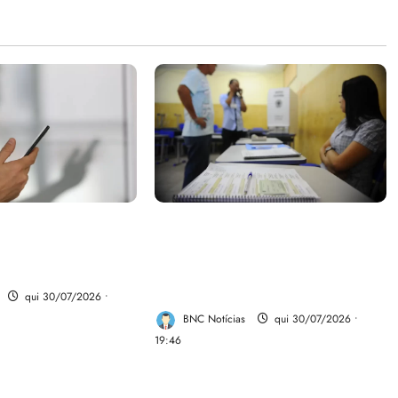
parte do dinheiro
Campanha mobiliza
 fundo da Polícia
comunidades de fé contra a
desinformação nas eleições de
2026
qui 30/07/2026 •
BNC Notícias
qui 30/07/2026 •
19:46