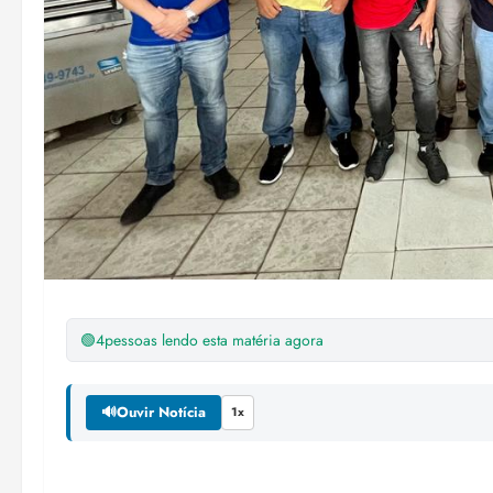
🟢
4
pessoas lendo esta matéria agora
🔊
Ouvir Notícia
1x