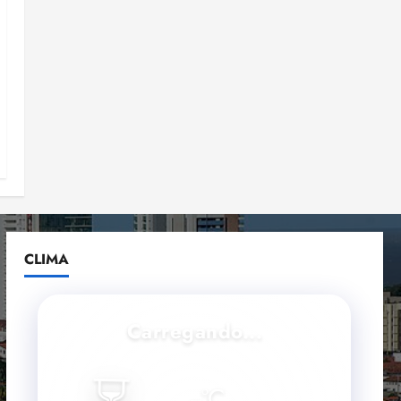
CLIMA
Carregando...
--
°C