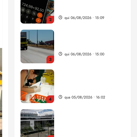
da renda é comprometida
com dívidas
qui 06/08/2026 • 15:09
2
Entenda o que muda com a
nova Lei do Frete
qui 06/08/2026 • 15:00
3
Estudo sobre hepatites virais
traça panorama da doença
em onze anos
qua 05/08/2026 • 16:02
4
CNJ acaba com
aposentadoria compulsória
como punição máxima para
juiz