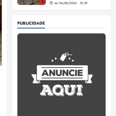
5
ter 04/08/2026 • 18:59
Flipelô começa em Salvador
com música, poesia e grande
PUBLICIDADE
participação
qui 06/08/2026 • 15:18
1
Pesquisa mostra que 29,5%
da renda é comprometida
com dívidas
qui 06/08/2026 • 15:09
2
Entenda o que muda com a
nova Lei do Frete
qui 06/08/2026 • 15:00
3