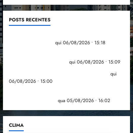
POSTS RECENTES
Flipelô começa em Salvador com música, poesia e
grande participação
qui 06/08/2026 • 15:18
Pesquisa mostra que 29,5% da renda é
comprometida com dívidas
qui 06/08/2026 • 15:09
Entenda o que muda com a nova Lei do Frete
qui
06/08/2026 • 15:00
Estudo sobre hepatites virais traça panorama da
doença em onze anos
qua 05/08/2026 • 16:02
CLIMA