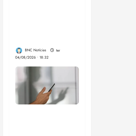
PSOL homologa
candidatura de
Professor Edmilson à
Câmara Federal nas
eleições de 2026
BNC Notícias
ter
04/08/2026 • 18:32
Lei destina parte do
dinheiro de bets para
fundo da Polícia