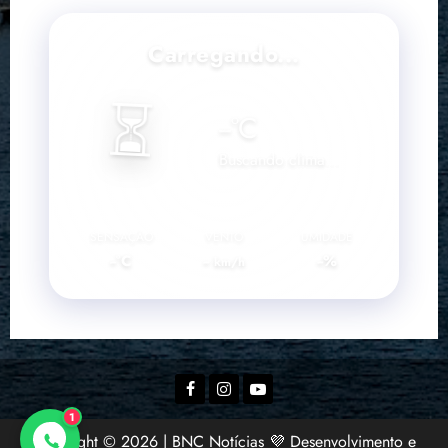
Carregando...
⏳
--
°C
Buscando clima...
SENSAÇÃO
VENTO
UMIDADE
--°C
--
--%
km/h
Facebook
Instagram
YouTube
1
Copyright © 2026 | BNC Notícias 💜 Desenvolvimento e