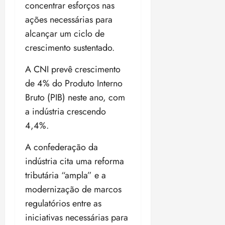
i
concentrar esforços nas
z
ações necessárias para
alcançar um ciclo de
ter
crescimento sustentado.
04/08/202
•
A CNI prevê crescimento
18:59
de 4% do Produto Interno
Bruto (PIB) neste ano, com
a indústria crescendo
4,4%.
A confederação da
indústria cita uma reforma
tributária “ampla” e a
modernização de marcos
regulatórios entre as
iniciativas necessárias para