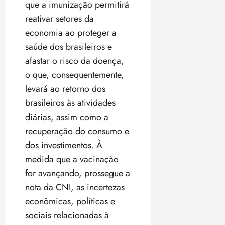
t
a
r
o
que a imunização permitirá
r
á
a
a
i
e
m
a
x
n
reativar setores da
d
s
t
e
n
i
o
economia ao proteger a
o
t
e
t
d
m
s
r
r
saúde dos brasileiros e
i
e
a
i
a
d
p
afastar o risco da doença,
qui
p
qua
a
ç
a
06/08/202
a
a
o que, consequentemente,
05/08/202
c
a
•
c
r
r
•
levará ao retorno dos
o
p
15:00
o
t
a
16:02
m
a
brasileiros às atividades
m
i
j
p
n
d
c
u
diárias, assim como a
u
o
í
i
i
recuperação do consumo e
l
r
v
p
z
s
dos investimentos. À
a
i
a
ó
m
d
medida que a vacinação
ç
ter
r
a
a
ã
for avançando, prossegue a
04/08/202
i
d
s
o
•
nota da CNI, as incertezas
a
a
18:59
c
d
econômicas, políticas e
qui
qui
o
o
sociais relacionadas à
06/08/202
06/08/202
m
e
•
•