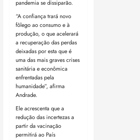
pandemia se dissiparão.
o
n
15:09
15:18
p
ç
“A confiança trará novo
u
a
fôlego ao consumo e à
n
e
i
m
produção, o que acelerará
ç
o
a recuperação das perdas
ã
n
deixadas por esta que é
o
z
uma das mais graves crises
m
e
á
a
sanitária e econômica
x
n
enfrentadas pela
i
o
humanidade”, afirma
m
s
a
Andrade.
p
qua
a
Ele acrescenta que a
05/08/202
r
•
redução das incertezas a
a
16:02
partir da vacinação
j
permitirá ao País
u