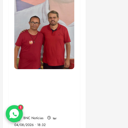
PSOL homologa
candidatura de
Professor Edmilson à
Câmara Federal nas
1
eleições de 2026
BNC Notícias
ter
04/08/2026 • 18:32