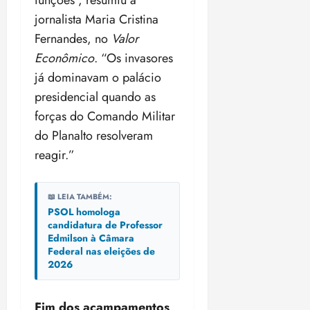
funções”, resumiu a
jornalista Maria Cristina
Fernandes, no
Valor
Econômico
. “Os invasores
já dominavam o palácio
presidencial quando as
forças do Comando Militar
do Planalto resolveram
reagir.”
📖 LEIA TAMBÉM:
PSOL homologa
candidatura de Professor
Edmilson à Câmara
Federal nas eleições de
2026
Fim dos acampamentos