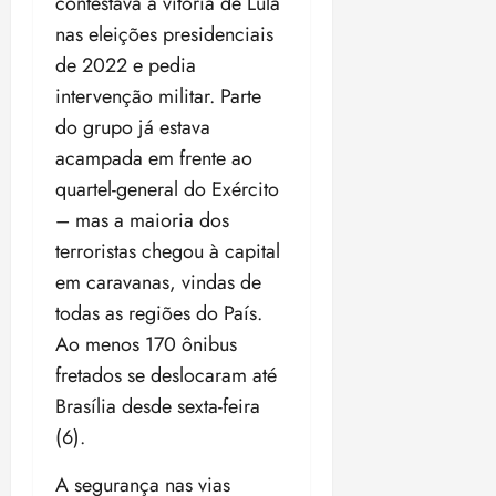
contestava a vitória de Lula
a
ç
a
06/08/202
a
a
05/08/202
c
a
nas eleições presidenciais
•
c
r
r
•
o
p
15:00
o
t
a
de 2022 e pedia
16:02
m
a
m
i
j
intervenção militar. Parte
p
n
d
c
u
u
do grupo já estava
o
í
i
i
l
r
v
acampada em frente ao
p
z
s
a
i
a
quartel-general do Exército
ó
m
d
ç
ter
– mas a maioria dos
r
a
a
ã
04/08/202
i
d
terroristas chegou à capital
s
o
•
a
a
em caravanas, vindas de
18:59
c
d
qui
qui
todas as regiões do País.
o
o
06/08/202
06/08/202
Ao menos 170 ônibus
m
e
•
•
o
n
fretados se deslocaram até
15:09
15:18
p
ç
Brasília desde sexta-feira
u
a
(6).
n
e
i
m
A segurança nas vias
ç
o