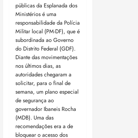
públicas da Esplanada dos
ã
n
o
z
Ministérios é uma
m
e
responsabilidade da Polícia
á
a
Militar local (PM-DF), que é
x
n
i
subordinada ao Governo
o
m
s
do Distrito Federal (GDF).
a
Diante das movimentações
p
qua
nos últimos dias, as
a
05/08/202
r
•
autoridades chegaram a
a
16:02
solicitar, para o final de
j
semana, um plano especial
u
de segurança ao
i
z
governador Ibaneis Rocha
(MDB). Uma das
ter
recomendações era a de
04/08/202
•
bloquear o acesso dos