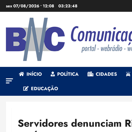
Ir
sex 07/08/2026 • 12:08
03:23:50
para
o
conteúdo
INÍCIO
POLÍTICA
CIDADES
EDUCAÇÃO
Servidores denunciam R