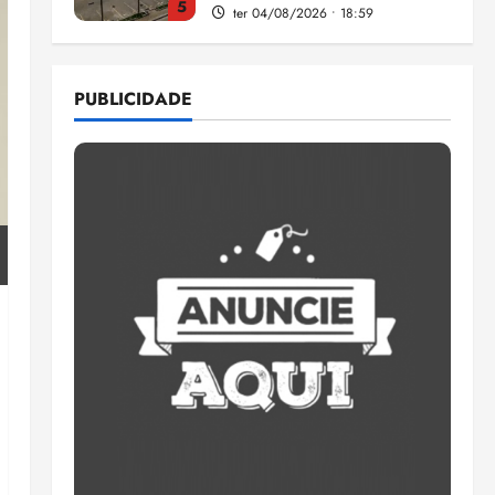
5
ter 04/08/2026 • 18:59
Flipelô começa em Salvador
com música, poesia e grande
PUBLICIDADE
participação
qui 06/08/2026 • 15:18
1
Pesquisa mostra que 29,5%
da renda é comprometida
com dívidas
qui 06/08/2026 • 15:09
2
Entenda o que muda com a
nova Lei do Frete
qui 06/08/2026 • 15:00
3