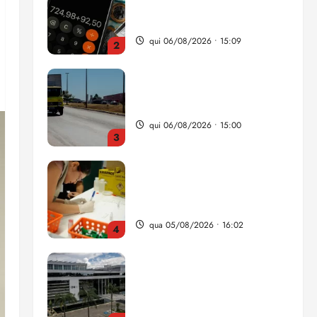
da renda é comprometida
com dívidas
qui 06/08/2026 • 15:09
2
Entenda o que muda com a
nova Lei do Frete
qui 06/08/2026 • 15:00
3
Estudo sobre hepatites virais
traça panorama da doença
em onze anos
qua 05/08/2026 • 16:02
4
CNJ acaba com
aposentadoria compulsória
como punição máxima para
juiz