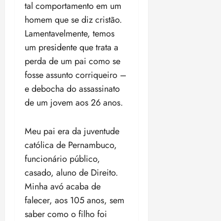
n
30/07/202
tal comportamento em um
0
•
c
2
homem que se diz cristão.
20:09
l
6
Lamentavelmente, temos
u
um presidente que trata a
s
ter
ã
perda de um pai como se
04/08/202
o
•
fosse assunto corriqueiro –
B
18:32
e debocha do assassinato
r
de um jovem aos 26 anos.
a
s
i
Meu pai era da juventude
l
católica de Pernambuco,
e
i
funcionário público,
r
casado, aluno de Direito.
a
Minha avó acaba de
falecer, aos 105 anos, sem
ter
04/08/202
saber como o filho foi
•