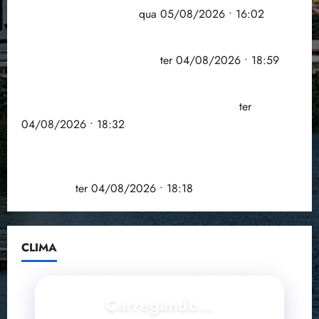
doença em onze anos
qua 05/08/2026 • 16:02
CNJ acaba com aposentadoria compulsória como
punição máxima para juiz
ter 04/08/2026 • 18:59
PSOL homologa candidatura de Professor Edmilson
à Câmara Federal nas eleições de 2026
ter
04/08/2026 • 18:32
COMPEDE de Paço do Lumiar participa de evento
que debateu os 11 anos da Lei de inclusão
Brasileira
ter 04/08/2026 • 18:18
CLIMA
Carregando...