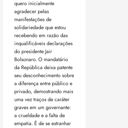
a
quero inicialmente
d
a
e
j
s
o
agradecer pelas
t
d
u
i
d
e
e
i
manifestações de
l
a
u
r
z
e
solidariedade que estou
P
o
a
i
recebendo em razão das
o
s
l
ter
r
l
1
inqualificáveis declarações
n
04/08/202
a
í
1
a
•
do presidente Jair
c
a
s
18:59
Bolsonaro. O mandatário
ter
i
n
e
04/08/202
da República deixa patente
a
o
l
•
F
s
e
seu desconhecimento sobre
18:18
e
d
i
a diferença entre público e
d
a
ç
privado, demostrando mais
e
L
õ
r
uma vez traços de caráter
e
e
a
i
s
graves em um governante:
l
d
d
a crueldade e a falta de
e
e
empatia. É de se estranhar
i
2
qui