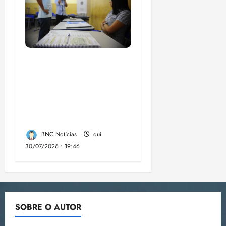
Campanha mobiliza
comunidades de fé
contra a
desinformação nas
eleições de 2026
BNC Notícias
qui
30/07/2026 • 19:46
SOBRE O AUTOR