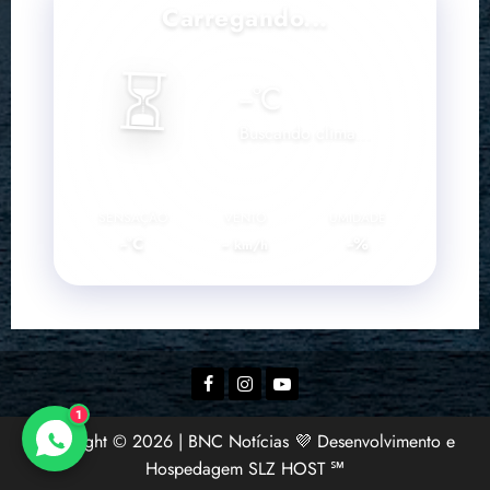
Carregando...
⏳
--
°C
Buscando clima...
SENSAÇÃO
VENTO
UMIDADE
--°C
--
--%
km/h
Facebook
Instagram
YouTube
1
Copyright © 2026 | BNC Notícias 💜 Desenvolvimento e
Hospedagem SLZ HOST ℠