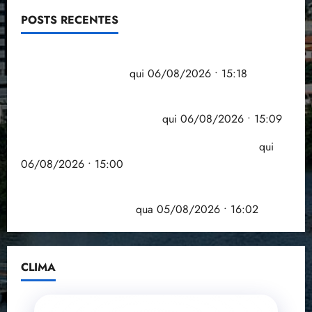
POSTS RECENTES
Flipelô começa em Salvador com música, poesia e
grande participação
qui 06/08/2026 • 15:18
Pesquisa mostra que 29,5% da renda é
comprometida com dívidas
qui 06/08/2026 • 15:09
Entenda o que muda com a nova Lei do Frete
qui
06/08/2026 • 15:00
Estudo sobre hepatites virais traça panorama da
doença em onze anos
qua 05/08/2026 • 16:02
CLIMA