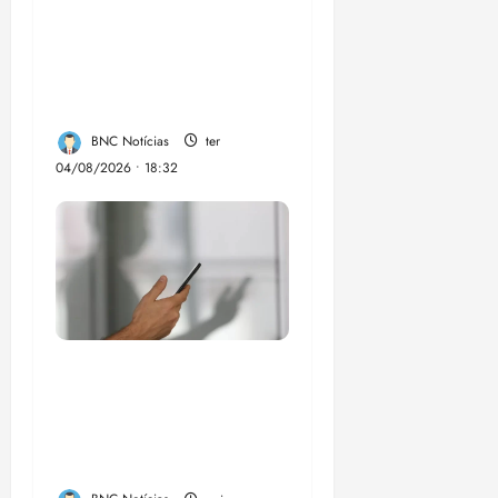
candidatura de
Professor Edmilson à
Câmara Federal nas
eleições de 2026
BNC Notícias
ter
04/08/2026 • 18:32
Lei destina parte do
dinheiro de bets para
fundo da Polícia
Federal