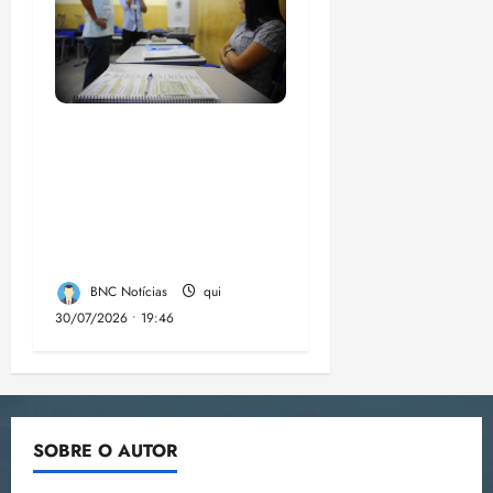
Campanha mobiliza
comunidades de fé
contra a
desinformação nas
eleições de 2026
BNC Notícias
qui
30/07/2026 • 19:46
SOBRE O AUTOR