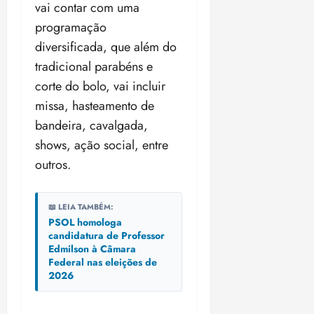
i
vai contar com uma
z
programação
diversificada, que além do
ter
tradicional parabéns e
04/08/202
•
corte do bolo, vai incluir
18:59
missa, hasteamento de
bandeira, cavalgada,
shows, ação social, entre
outros.
📖 LEIA TAMBÉM:
PSOL homologa
candidatura de Professor
Edmilson à Câmara
Federal nas eleições de
2026