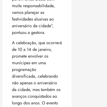
o
n
15:09
15:18
muita responsabilidade,
p
ç
vamos planejar as
u
a
festividades alusivas ao
n
e
i
m
aniversário da cidade”,
ç
o
pontuou a gestora.
ã
n
o
z
A celebração, que ocorrerá
m
e
de 10 a 14 de janeiro,
á
a
promete envolver os
x
n
i
o
munícipes em uma
m
s
programação
a
diversificada, celebrando
p
qua
a
não apenas o aniversário
05/08/202
r
•
da cidade, mas também os
a
16:02
avanços conquistados ao
j
longo dos anos. O evento
u