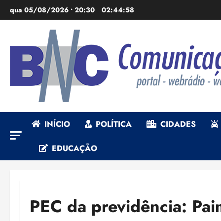
Ir
qua 05/08/2026 • 20:30
02:44:59
para
o
conteúdo
INÍCIO
POLÍTICA
CIDADES
EDUCAÇÃO
PEC da previdência: Pai