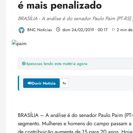
é mais penalizado
BRASÍLIA - A análise é do senador Paulo Paim (PT-RS
BNC Notícias
dom 24/02/2019 • 00:17
⚐ 2 min de 
🟢
4
pessoas lendo esta matéria agora
🔊
Ouvir Notícia
1x
BRASÍLIA – A análise é do senador Paulo Paim (PT
segmento. Mulheres e homens do campo passam a te
de contribuição aumenta de 15 para 20 anos. Hoje