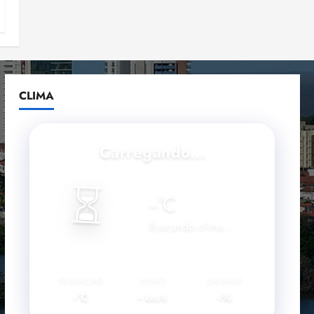
CLIMA
Carregando...
⏳
--
°C
Buscando clima...
SENSAÇÃO
VENTO
UMIDADE
--°C
--
--%
km/h