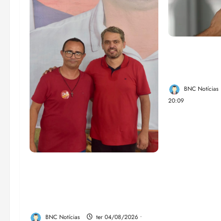
Lei destina 
de bets para
Federal
BNC Notícias
20:09
PSOL homologa candidatura
de Professor Edmilson à
Câmara Federal nas eleições
de 2026
BNC Notícias
ter 04/08/2026 •