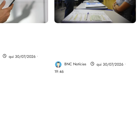
parte do dinheiro
Campanha mobiliza
 fundo da Polícia
comunidades de fé contra a
desinformação nas eleições de
2026
qui 30/07/2026 •
BNC Notícias
qui 30/07/2026 •
19:46