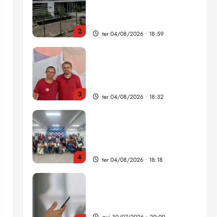
Câmara Federal nas eleições
de 2026
3
ter 04/08/2026 • 18:32
COMPEDE de Paço do
Lumiar participa de evento
que debateu os 11 anos da
Lei de inclusão Brasileira
4
ter 04/08/2026 • 18:18
Lei destina parte do dinheiro
de bets para fundo da
Polícia Federal
qui 30/07/2026 • 20:09
5
Estudo sobre hepatites virais
traça panorama da doença
em onze anos
qua 05/08/2026 • 16:02