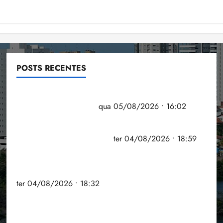
POSTS RECENTES
Estudo sobre hepatites virais traça panorama da
doença em onze anos
qua 05/08/2026 • 16:02
CNJ acaba com aposentadoria compulsória como
punição máxima para juiz
ter 04/08/2026 • 18:59
PSOL homologa candidatura de Professor
Edmilson à Câmara Federal nas eleições de 2026
ter 04/08/2026 • 18:32
COMPEDE de Paço do Lumiar participa de evento
que debateu os 11 anos da Lei de inclusão