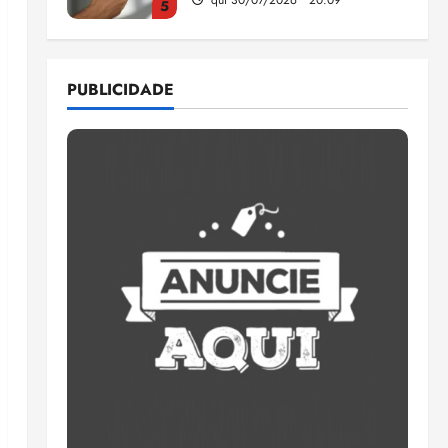
1
CNJ acaba com
aposentadoria compulsória
PUBLICIDADE
como punição máxima para
juiz
2
ter 04/08/2026 • 18:59
PSOL homologa candidatura
de Professor Edmilson à
Câmara Federal nas eleições
de 2026
3
ter 04/08/2026 • 18:32
COMPEDE de Paço do
Lumiar participa de evento
que debateu os 11 anos da
Lei de inclusão Brasileira
4
ter 04/08/2026 • 18:18