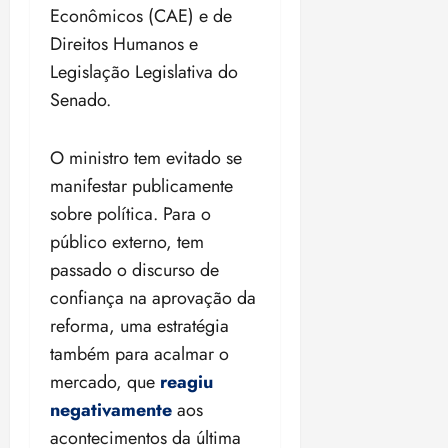
Econômicos (CAE) e de
ã
n
o
z
Direitos Humanos e
m
e
Legislação Legislativa do
á
a
Senado.
x
n
i
o
m
s
O ministro tem evitado se
a
manifestar publicamente
p
qua
sobre política. Para o
a
05/08/202
r
público externo, tem
•
a
16:02
passado o discurso de
j
confiança na aprovação da
u
reforma, uma estratégia
i
z
também para acalmar o
mercado, que
reagiu
ter
negativamente
aos
04/08/202
acontecimentos da última
•