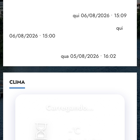
Pesquisa mostra que 29,5% da renda é
comprometida com dívidas
qui 06/08/2026 • 15:09
Entenda o que muda com a nova Lei do Frete
qui
06/08/2026 • 15:00
Estudo sobre hepatites virais traça panorama da
doença em onze anos
qua 05/08/2026 • 16:02
CLIMA
Carregando...
⏳
--
°C