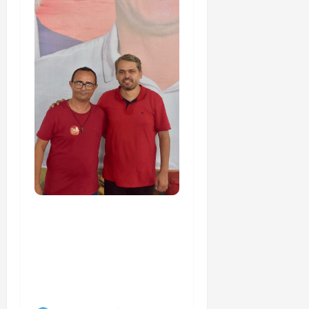
PSOL homologa
candidatura de
Professor Edmilson à
Câmara Federal nas
eleições de 2026