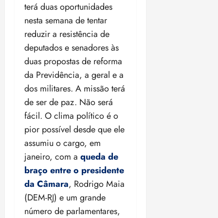
a
a
ã
a
terá duas oportunidades
04/08/202
r
c
%
ú
i
d
s
o
•
5
c
e
o
d
nesta semana de tentar
s
a
a
18:59
a
h
m
a
i
c
d
reduzir a resistência de
qui
b
qui
e
a
r
c
o
o
deputados e senadores às
06/08/202
06/08/202
a
p
n
e
a
m
e
•
•
c
a
duas propostas de reforma
o
n
,
o
n
15:09
15:18
o
t
v
d
p
da Previdência, a geral e a
p
ç
m
i
a
a
o
u
a
dos militares. A missão terá
a
t
L
é
e
n
e
de ser de paz. Não será
p
e
e
c
s
i
m
o
s
i
fácil. O clima político é o
o
i
ç
o
s
v
d
m
a
ã
pior possível desde que ele
n
e
i
o
p
e
o
z
assumiu o cargo, em
n
r
F
r
g
m
e
t
janeiro, com a
queda de
a
r
o
r
á
a
a
i
e
m
braço entre o presidente
a
x
n
d
s
t
e
n
i
o
da Câmara
, Rodrigo Maia
o
t
e
t
d
m
s
(DEM-RJ) e um grande
r
r
i
e
a
i
a
número de parlamentares,
d
p
qui
p
qua