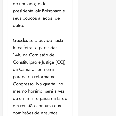
a
ç
a
06/08/202
a
de um lado; e do
a
05/08/202
c
a
•
c
r
r
•
presidente Jair Bolsonaro e
o
p
15:00
o
t
a
16:02
seus poucos aliados, de
m
a
m
i
j
p
n
outro.
d
c
u
u
o
í
i
i
l
r
v
p
z
Guedes será ouvido nesta
s
a
i
a
ó
m
terça-feira, a partir das
d
ç
ter
r
a
a
ã
14h, na Comissão de
04/08/202
i
d
s
o
•
Constituição e Justiça (CCJ)
a
a
18:59
da Câmara, primeira
c
d
qui
qui
o
o
parada da reforma no
06/08/202
06/08/202
m
e
•
•
Congresso. Na quarta, no
o
n
15:09
15:18
mesmo horário, será a vez
p
ç
u
de o ministro passar a tarde
a
n
e
em reunião conjunta das
i
m
comissões de Assuntos
ç
o