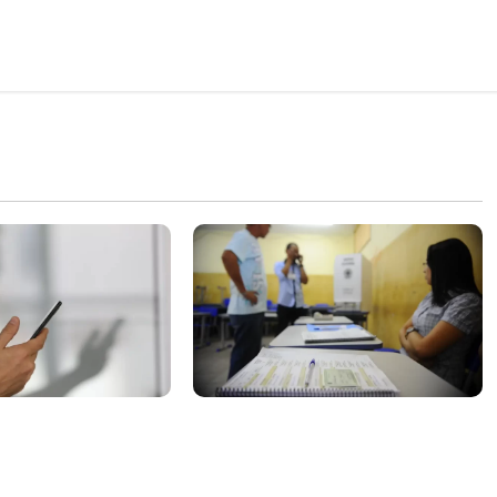
parte do dinheiro
Campanha mobiliza
 fundo da Polícia
comunidades de fé contra a
desinformação nas eleições de