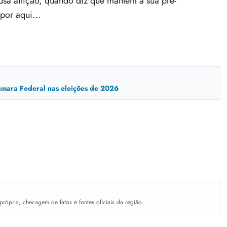
sa aflição, quando diz que mantêm a sua pré-
i por aqui…
mara Federal nas eleições de 2026
ópria, checagem de fatos e fontes oficiais da região.