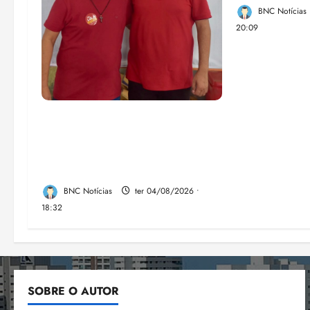
BNC Notícias
20:09
PSOL homologa candidatura
de Professor Edmilson à
Câmara Federal nas eleições
de 2026
BNC Notícias
ter 04/08/2026 •
18:32
SOBRE O AUTOR