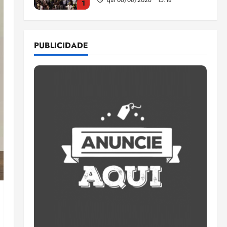
1
Pesquisa mostra que 29,5%
da renda é comprometida
PUBLICIDADE
com dívidas
qui 06/08/2026 • 15:09
2
Entenda o que muda com a
nova Lei do Frete
qui 06/08/2026 • 15:00
3
Estudo sobre hepatites virais
traça panorama da doença
em onze anos
qua 05/08/2026 • 16:02
4
CNJ acaba com