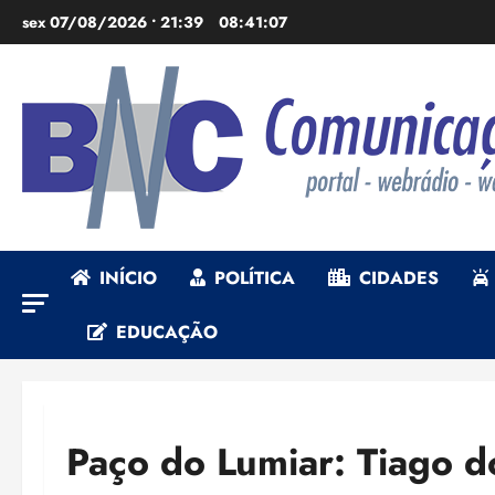
Ir
sex 07/08/2026 • 21:39
08:41:09
para
o
conteúdo
INÍCIO
POLÍTICA
CIDADES
EDUCAÇÃO
Paço do Lumiar: Tiago 