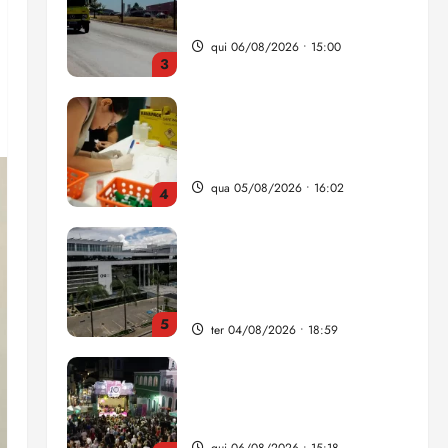
nova Lei do Frete
qui 06/08/2026 • 15:00
3
Estudo sobre hepatites virais
traça panorama da doença
em onze anos
qua 05/08/2026 • 16:02
4
CNJ acaba com
aposentadoria compulsória
como punição máxima para
juiz
5
ter 04/08/2026 • 18:59
Flipelô começa em Salvador
com música, poesia e grande
participação
qui 06/08/2026 • 15:18