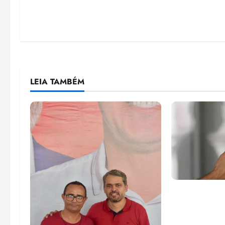
LEIA TAMBÉM
Lei destina 
de bets para
Federal